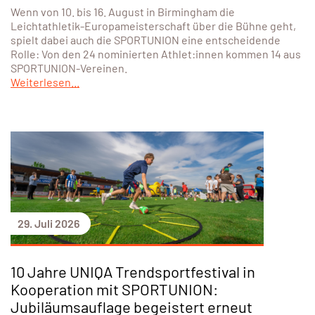
Wenn von 10. bis 16. August in Birmingham die
Leichtathletik-Europameisterschaft über die Bühne geht,
spielt dabei auch die SPORTUNION eine entscheidende
Rolle: Von den 24 nominierten Athlet:innen kommen 14 aus
SPORTUNION-Vereinen.
Weiterlesen...
29. Juli 2026
10 Jahre UNIQA Trendsportfestival in
Kooperation mit SPORTUNION:
Jubiläumsauflage begeistert erneut