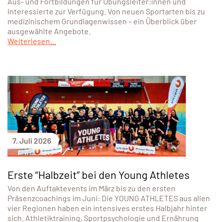
Aus- und Fortbildungen für Übungsleiter:innen und
Interessierte zur Verfügung. Von neuen Sportarten bis zu
medizinischem Grundlagenwissen – ein Überblick über
ausgewählte Angebote.
Weiterlesen...
7. Juli 2026
Erste “Halbzeit” bei den Young Athletes
Von den Auftaktevents im März bis zu den ersten
Präsenzcoachings im Juni: Die YOUNG ATHLETES aus allen
vier Regionen haben ein intensives erstes Halbjahr hinter
sich. Athletiktraining, Sportpsychologie und Ernährung