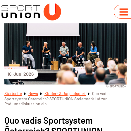
16. Juni 2026
© SPORTUNION
Startseite
News
Kinder- & Jugendsport
Quo vadis
Sportsystem Österreich? SPORTUNION Steiermark lud zur
Podiumsdiskussion ein
Quo vadis Sportsystem
Österreich? SPORTUNION