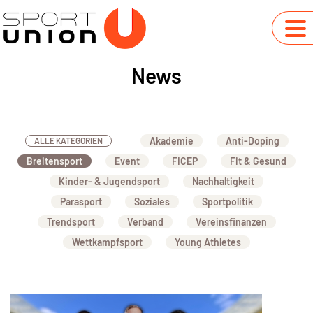
News
Akademie
Anti-Doping
ALLE KATEGORIEN
Breitensport
Event
FICEP
Fit & Gesund
Kinder- & Jugendsport
Nachhaltigkeit
Parasport
Soziales
Sportpolitik
Trendsport
Verband
Vereinsfinanzen
Wettkampfsport
Young Athletes