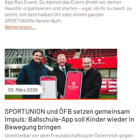
App Run Event. Du kannst das Event direkt vor deiner
Haustür organisieren und starten – egal, ob ihr zu zweit, zu
zehnt, mit dem halben Ort oder einem ganzen
SPORTUNION-Verein läuft.
Weiterlesen...
30. März 2026
SPORTUNION und ÖFB setzen gemeinsam
Impuls: Ballschule-App soll Kinder wieder in
Bewegung bringen
Unmittelbar vor dem Freundschaftsspiel Österreich gegen