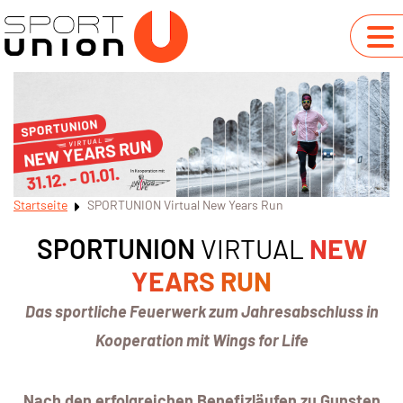
Startseite
SPORTUNION Virtual New Years Run
SPORTUNION
VIRTUAL
NEW
YEARS RUN
Das sportliche Feuerwerk zum Jahresabschluss in
Kooperation mit Wings for Life
Nach den erfolgreichen Benefizläufen zu Gunsten