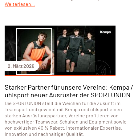
Weiterlesen...
2. März 2026
Starker Partner für unsere Vereine: Kempa /
uhlsport neuer Ausrüster der SPORTUNION
Die SPORTUNION stellt die Weichen für die Zukunft im
Teamsport und gewinnt mit Kempa und uhlsport einen
starken Ausrüstungspartner. Vereine profitieren von
hochwertiger Teamwear, Schuhen und Equipment sowie
von exklusiven 40 % Rabatt, internationaler Expertise,
Innovation und nachhaltiger Qualität.