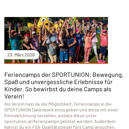
23. März 2026
Feriencamps der SPORTUNION: Bewegung,
Spaß und unvergessliche Erlebnisse für
Kinder. So bewirbst du deine Camps als
Verein!
Als Verein hast du die Möglichkeit, Feriencamps in die
SPORTUNION Datenbank einzugeben und diese mit einer
Kennzeichnung versehen, sodass diese unter
sportunion.at/feriencamps gelistet werden. Außerdem
kannst du ein FSA-Qualitätssiegel fürs Camp ansuchen.