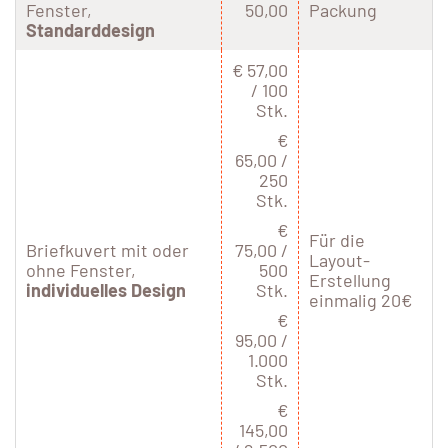
Fenster,
50,00
Packung
Standarddesign
€ 57,00
/ 100
Stk.
€
65,00 /
250
Stk.
€
Für die
Briefkuvert mit oder
75,00 /
Layout-
ohne Fenster,
500
Erstellung
individuelles Design
Stk.
einmalig 20€
€
95,00 /
1.000
Stk.
€
145,00