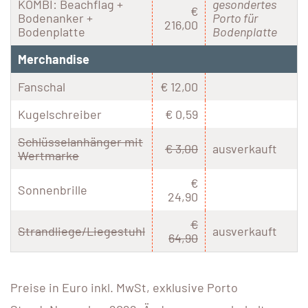
KOMBI: Beachflag +
gesondertes
€
Bodenanker +
Porto für
216,00
Bodenplatte
Bodenplatte
Merchandise
Fanschal
€ 12,00
Kugelschreiber
€ 0,59
Schlüsselanhänger mit
€ 3,00
ausverkauft
Wertmarke
€
Sonnenbrille
24,90
€
Strandliege/Liegestuhl
ausverkauft
64,90
Preise in Euro inkl. MwSt, exklusive Porto