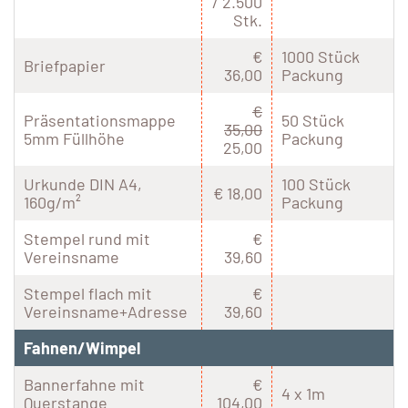
/ 2.500
Stk.
€
1000 Stück
Briefpapier
36,00
Packung
€
Präsentationsmappe
50 Stück
35,00
5mm Füllhöhe
Packung
25,00
Urkunde DIN A4,
100 Stück
€ 18,00
160g/m²
Packung
Stempel rund mit
€
Vereinsname
39,60
Stempel flach mit
€
Vereinsname+Adresse
39,60
Fahnen/Wimpel
Bannerfahne mit
€
4 x 1m
Querstange
104,00