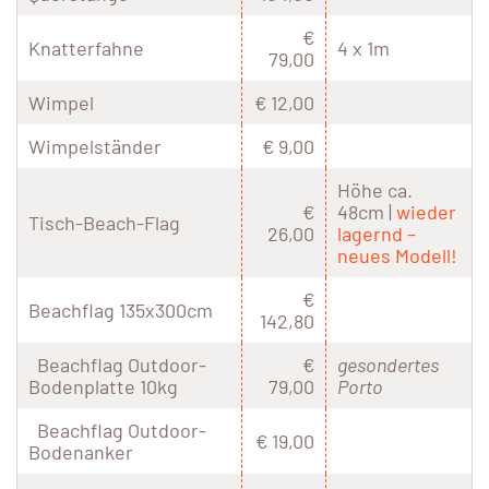
€
Knatterfahne
4 x 1m
79,00
Wimpel
€ 12,00
Wimpelständer
€ 9,00
Höhe ca.
€
48cm |
wieder
Tisch-Beach-Flag
26,00
lagernd –
neues Modell!
€
Beachflag 135x300cm
142,80
Beachflag Outdoor-
€
gesondertes
Bodenplatte 10kg
79,00
Porto
Beachflag Outdoor-
€ 19,00
Bodenanker