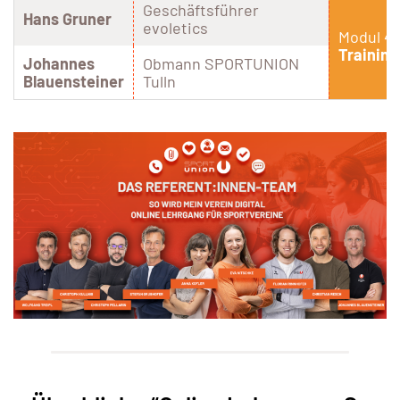
Geschäftsführer
Hans Gruner
evoletics
Modul 4 
Trainin
Johannes
Obmann SPORTUNION
Blauensteiner
Tulln