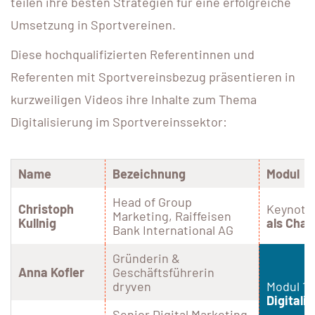
teilen ihre besten Strategien für eine erfolgreiche
Umsetzung in Sportvereinen.
Diese hochqualifizierten Referentinnen und
Referenten mit Sportvereinsbezug präsentieren in
kurzweiligen Videos ihre Inhalte zum Thema
Digitalisierung im Sportvereinssektor:
Name
Bezeichnung
Modul
Head of Group
Christoph
Keynote
Marketing, Raiffeisen
Kullnig
als Cha
Bank International AG
Gründerin &
Anna Kofler
Geschäftsführerin
dryven
Modul 1 –
Digitali
Senior Digital Marketing