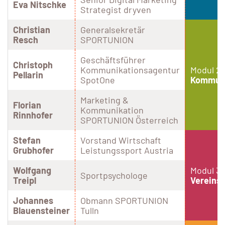
Eva Nitschke
Strategist dryven
Christian
Generalsekretär
Resch
SPORTUNION
Geschäftsführer
Christoph
Kommunikationsagentur
Modul 2 
Pellarin
SpotOne
Kommuni
Marketing &
Florian
Kommunikation
Rinnhofer
SPORTUNION Österreich
Stefan
Vorstand Wirtschaft
Grubhofer
Leistungssport Austria
Wolfgang
Modul 3 
Sportpsychologe
Treipl
Vereins
Johannes
Obmann SPORTUNION
Blauensteiner
Tulln