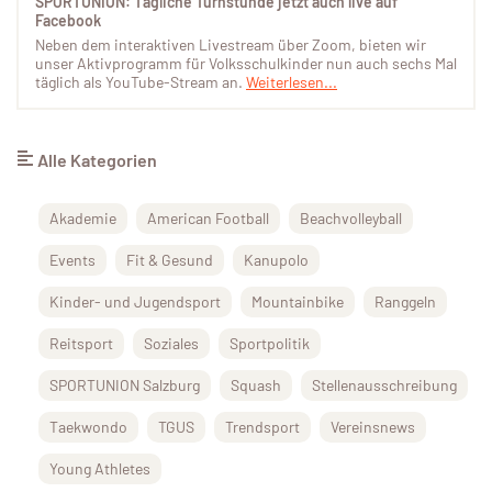
SPORTUNION: Tägliche Turnstunde jetzt auch live auf
Facebook
Neben dem interaktiven Livestream über Zoom, bieten wir
unser Aktivprogramm für Volksschulkinder nun auch sechs Mal
täglich als YouTube-Stream an.
Weiterlesen...
Alle Kategorien
Akademie
American Football
Beachvolleyball
Events
Fit & Gesund
Kanupolo
Kinder- und Jugendsport
Mountainbike
Ranggeln
Reitsport
Soziales
Sportpolitik
SPORTUNION Salzburg
Squash
Stellenausschreibung
Taekwondo
TGUS
Trendsport
Vereinsnews
Young Athletes