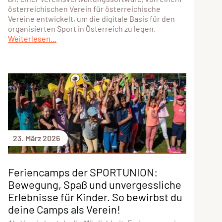
österreichischen Verein für österreichische
Vereine entwickelt, um die digitale Basis für den
organisierten Sport in Österreich zu legen.
Weiterlesen...
23. März 2026
Feriencamps der SPORTUNION:
Bewegung, Spaß und unvergessliche
Erlebnisse für Kinder. So bewirbst du
deine Camps als Verein!