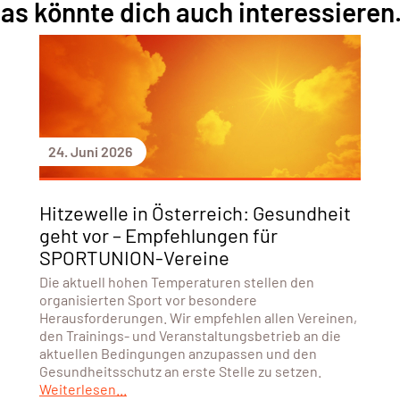
as könnte dich auch interessieren.
24. Juni 2026
Hitzewelle in Österreich: Gesundheit
geht vor – Empfehlungen für
SPORTUNION-Vereine
Die aktuell hohen Temperaturen stellen den
organisierten Sport vor besondere
Herausforderungen. Wir empfehlen allen Vereinen,
den Trainings- und Veranstaltungsbetrieb an die
aktuellen Bedingungen anzupassen und den
Gesundheitsschutz an erste Stelle zu setzen.
Weiterlesen...