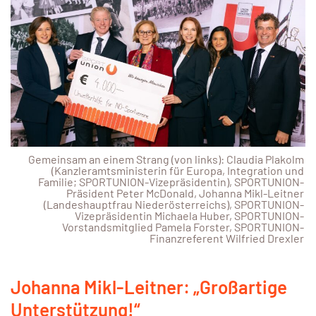
Gemeinsam an einem Strang (von links): Claudia Plakolm
(Kanzleramtsministerin für Europa, Integration und
Familie; SPORTUNION-Vizepräsidentin), SPORTUNION-
Präsident Peter McDonald, Johanna Mikl-Leitner
(Landeshauptfrau Niederösterreichs), SPORTUNION-
Vizepräsidentin Michaela Huber, SPORTUNION-
Vorstandsmitglied Pamela Forster, SPORTUNION-
Finanzreferent Wilfried Drexler
Johanna Mikl-Leitner: „Großartige
Unterstützung!“