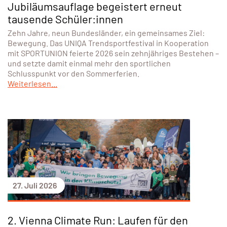
Jubiläumsauflage begeistert erneut
tausende Schüler:innen
Zehn Jahre, neun Bundesländer, ein gemeinsames Ziel:
Bewegung. Das UNIQA Trendsportfestival in Kooperation
mit SPORTUNION feierte 2026 sein zehnjähriges Bestehen –
und setzte damit einmal mehr den sportlichen
Schlusspunkt vor den Sommerferien.
Weiterlesen...
27. Juli 2026
2. Vienna Climate Run: Laufen für den