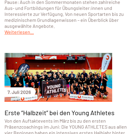
Pause: Auch in den Sommermonaten stehen zahlreiche
Aus- und Fortbildungen für Übungsleiter:innen und
Interessierte zur Verfügung. Von neuen Sportarten bis zu
medizinischem Grundlagenwissen – ein Überblick über
ausgewählte Angebote.
Weiterlesen...
7. Juli 2026
Erste “Halbzeit” bei den Young Athletes
Von den Auftaktevents im März bis zu den ersten
Präsenzcoachings im Juni: Die YOUNG ATHLETES aus allen
vier Regionen haben ein intensives erstes Halbjahr hinter