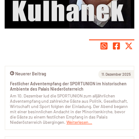
Neuerer Beitrag
11. Dezember 2025
Festlicher Adventempfang der SPORTUNION im historischen
Ambiente des Palais Niederösterreich
Am 10. Dezember lud die SPORTUNION zum alljährlichen
Adventempfang und zahlreiche Gäste aus Politik, Gesellschaft,
Wirtschaft und Sport folgten der Einladung. Der Abend begann
mit einer besinnlichen Andacht in der Minoritenkirche, bevor
die Gäste zu einem festlichen Empfang in das Palais
Niederösterreich übergingen.
Weiterlesen...