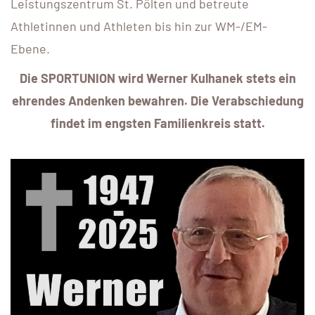
Leistungszentrum St. Pölten und betreute
Athletinnen und Athleten bis hin zur WM-/EM-
Ebene.
Die SPORTUNION wird Werner Kulhanek stets ein
ehrendes Andenken bewahren. Die Verabschiedung
findet im engsten Familienkreis statt.