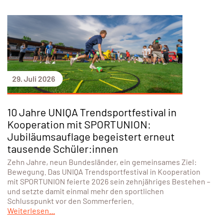
29. Juli 2026
10 Jahre UNIQA Trendsportfestival in
Kooperation mit SPORTUNION:
Jubiläumsauflage begeistert erneut
tausende Schüler:innen
Zehn Jahre, neun Bundesländer, ein gemeinsames Ziel:
Bewegung. Das UNIQA Trendsportfestival in Kooperation
mit SPORTUNION feierte 2026 sein zehnjähriges Bestehen –
und setzte damit einmal mehr den sportlichen
Schlusspunkt vor den Sommerferien.
Weiterlesen...