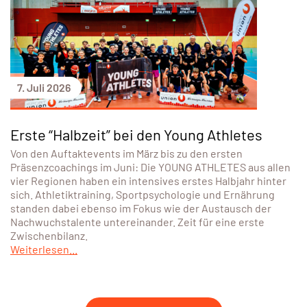
7. Juli 2026
Erste “Halbzeit” bei den Young Athletes
Von den Auftaktevents im März bis zu den ersten
Präsenzcoachings im Juni: Die YOUNG ATHLETES aus allen
vier Regionen haben ein intensives erstes Halbjahr hinter
sich. Athletiktraining, Sportpsychologie und Ernährung
standen dabei ebenso im Fokus wie der Austausch der
Nachwuchstalente untereinander. Zeit für eine erste
Zwischenbilanz.
Weiterlesen...