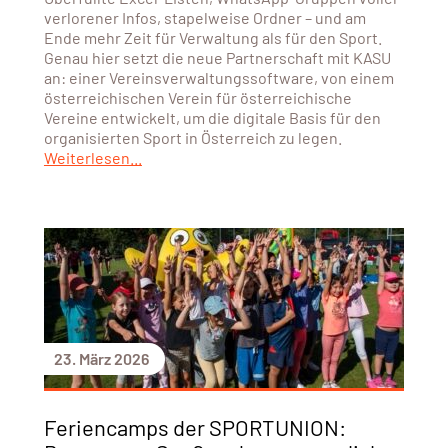
verlorener Infos, stapelweise Ordner – und am
Ende mehr Zeit für Verwaltung als für den Sport.
Genau hier setzt die neue Partnerschaft mit KASU
an: einer Vereinsverwaltungssoftware, von einem
österreichischen Verein für österreichische
Vereine entwickelt, um die digitale Basis für den
organisierten Sport in Österreich zu legen.
Weiterlesen...
23. März 2026
Feriencamps der SPORTUNION: