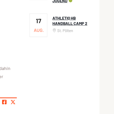
JUGEND
ATHLETIQ HB
17
HANDBALL CAMP 2
AUG.
St. Pölten
 dahin
er