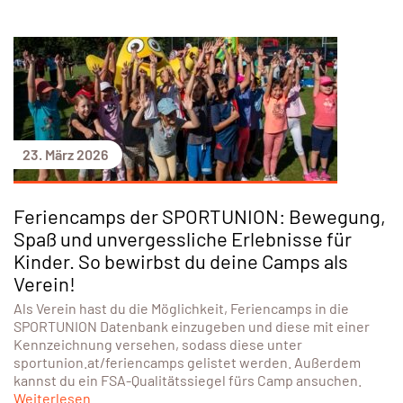
23. März 2026
Feriencamps der SPORTUNION: Bewegung,
Spaß und unvergessliche Erlebnisse für
Kinder. So bewirbst du deine Camps als
Verein!
Als Verein hast du die Möglichkeit, Feriencamps in die
SPORTUNION Datenbank einzugeben und diese mit einer
Kennzeichnung versehen, sodass diese unter
sportunion.at/feriencamps gelistet werden. Außerdem
kannst du ein FSA-Qualitätssiegel fürs Camp ansuchen.
Weiterlesen...