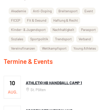
Akademie
Anti-Doping
Breitensport
Event
FICEP
Fit & Gesund
Haftung & Recht
Kinder- & Jugendsport
Nachhaltigkeit
Parasport
Soziales
Sportpolitik
Trendsport
Verband
Vereinsfinanzen
Wettkampfsport
Young Athletes
Termine & Events
10
ATHLETIQ HB HANDBALL CAMP 1
St. Pölten
AUG.