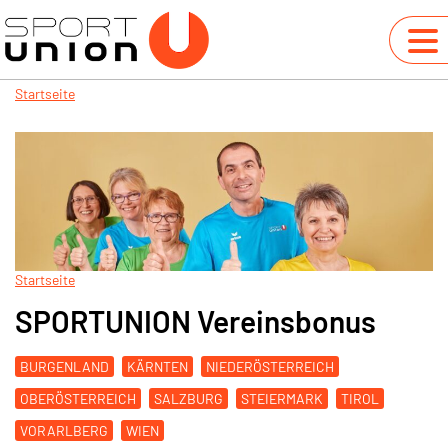
Startseite
Startseite
SPORTUNION Vereinsbonus
BURGENLAND
KÄRNTEN
NIEDERÖSTERREICH
OBERÖSTERREICH
SALZBURG
STEIERMARK
TIROL
VORARLBERG
WIEN