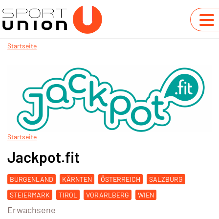
Startseite
Startseite
Jackpot.fit
BURGENLAND
KÄRNTEN
ÖSTERREICH
SALZBURG
STEIERMARK
TIROL
VORARLBERG
WIEN
Erwachsene