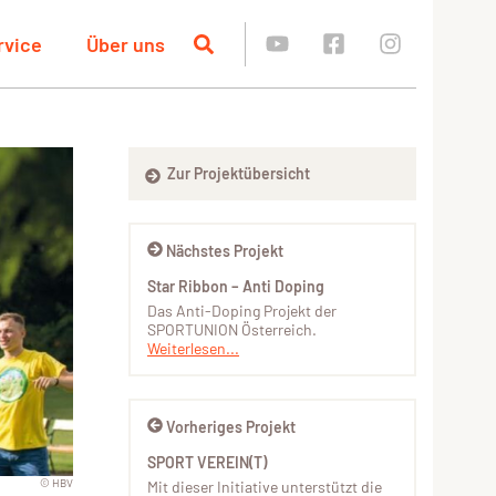
rvice
Über uns
Zur Projektübersicht
Nächstes Projekt
Star Ribbon – Anti Doping
Das Anti-Doping Projekt der
SPORTUNION Österreich.
Weiterlesen...
Vorheriges Projekt
SPORT VEREIN(T)
© HBV
Mit dieser Initiative unterstützt die