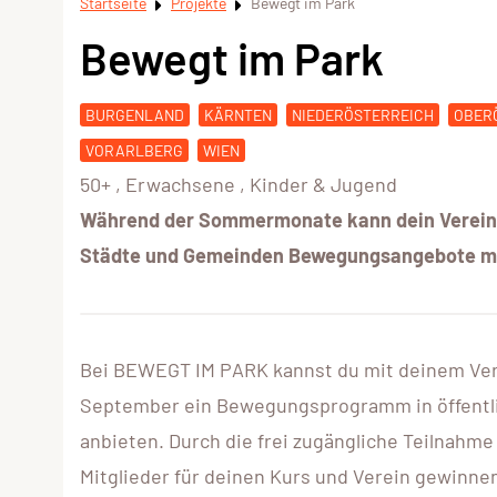
Startseite
Projekte
Bewegt im Park
Bewegt im Park
BURGENLAND
KÄRNTEN
NIEDERÖSTERREICH
OBER
VORARLBERG
WIEN
50+
,
Erwachsene
,
Kinder & Jugend
Während der Sommermonate kann dein Verein in
Städte und Gemeinden Bewegungsangebote mit
Bei BEWEGT IM PARK kannst du mit deinem Vere
September ein Bewegungsprogramm in öffentl
anbieten. Durch die frei zugängliche Teilnahm
Mitglieder für deinen Kurs und Verein gewinnen.