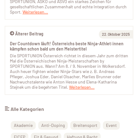
SPORTUNION, ASKÖ und ASVÖ ein starkes Zeichen für
gesellschaftlichen Zusammenhalt und echte Integration durch
Sport.
Weiterlesen...
Älterer Beitrag
22. Oktober 2025
Der Countdown läuft! Österreichs beste Ninja-Athlet:innen
kämpfen schon bald um den Meistertitel
Die SPORTUNION Österreich richtet in diesem Jahr zum dritten
Mal die Österreichischen Ninja-Meisterschaften by
SPORTUNION aus. Wann? Am 8. / 9. November in Wolkersdorf.
Auch heuer fighten wieder Ninja-Stars wie z. B. Andreas
Pfleger, Joshua Eder, Daniel Olsacher, Marlies Brunner oder
Nachwuchstalente wie Anton Hesse und Elena-Katharina
Stejnek um die begehrten Titel.
Weiterlesen...
Alle Kategorien
Akademie
Anti-Doping
Breitensport
Event
FICEP
Fit & Gesund
Haftung & Recht