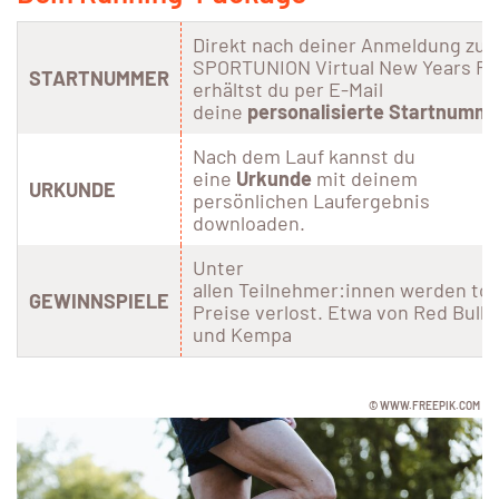
Direkt nach deiner Anmeldung zu
SPORTUNION Virtual New Years R
STARTNUMMER
erhältst du per E-Mail
deine
personalisierte
Startnumme
Nach dem Lauf kannst du
eine
Urkunde
mit deinem
URKUNDE
persönlichen Laufergebnis
downloaden.
Unter
allen
Teilnehmer:innen
werden
tol
GEWINNSPIELE
Preise verlost. Etwa von Red Bull
und Kempa
© WWW.FREEPIK.COM