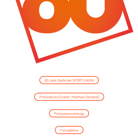
80 Jahr-Seite der SPORTUNION
Pressefotos (Credit: Matthias Streibel)
Presseaussendung
Fotogalerie