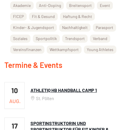
Akademie
Anti-Doping
Breitensport
Event
FICEP
Fit & Gesund
Haftung & Recht
Kinder- & Jugendsport
Nachhaltigkeit
Parasport
Soziales
Sportpolitik
Trendsport
Verband
Vereinsfinanzen
Wettkampfsport
Young Athletes
Termine & Events
10
ATHLETIQ HB HANDBALL CAMP 1
St. Pölten
AUG.
SPORTINSTRUKTORIN UND
17
SPORTINSTRUKTOR FÜR FIT KINDER &