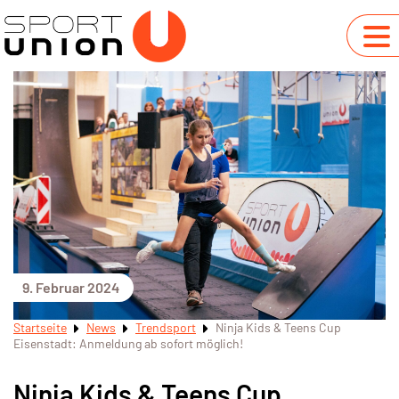
9. Februar 2024
Startseite
News
Trendsport
Ninja Kids & Teens Cup
Eisenstadt: Anmeldung ab sofort möglich!
Ninja Kids & Teens Cup