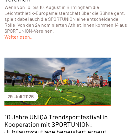
Wenn von 10. bis 16. August in Birmingham die
Leichtathletik-Europameisterschaft über die Bühne geht,
spielt dabei auch die SPORTUNION eine entscheidende
Rolle: Von den 24 nominierten Athlet:innen kommen 14 aus
SPORTUNION-Vereinen.
Weiterlesen...
29. Juli 2026
10 Jahre UNIQA Trendsportfestival in
Kooperation mit SPORTUNION:
Jubiläumsauflage begeistert erneut