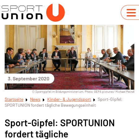
3. September 2020
© Sportgipfel im Bildungsministerium, Photo: GEPA pictures/ Michael Meindl
Startseite
News
Kinder- & Jugendsport
Sport-Gipfel:
SPORTUNION fordert tägliche Bewegungseinheit
Sport-Gipfel: SPORTUNION
fordert tägliche