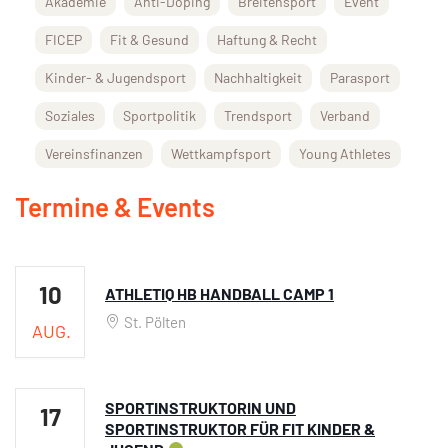
Akademie
Anti-Doping
Breitensport
Event
FICEP
Fit & Gesund
Haftung & Recht
Kinder- & Jugendsport
Nachhaltigkeit
Parasport
Soziales
Sportpolitik
Trendsport
Verband
Vereinsfinanzen
Wettkampfsport
Young Athletes
Termine & Events
10
ATHLETIQ HB HANDBALL CAMP 1
St. Pölten
AUG.
SPORTINSTRUKTORIN UND
17
SPORTINSTRUKTOR FÜR FIT KINDER &