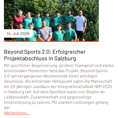
14. Juli 2026
Beyond Sports 2.0: Erfolgreicher
Projektabschluss in Salzburg
Mit sportlicher Begeisterung, großem Teamgeist und vielen
emotionalen Momenten fand das Projekt „Beyond Sports
2.0“ am vergangenen Wochenende einen würdigen
Abschluss. Als krönender Höhepunkt nahm die Mannschaft
am 20-jährigen Jubiläum der Integrationsfußball-WM 2026
in Salzburg teil. Auf dem Spielfeld waren von Beginn an
Leidenschaft, Zusammenhalt und gegenseitige
Unterstützung zu spüren. Mit starken Leistungen gelang
der
Weiterlesen...