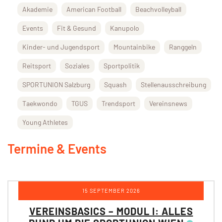
Akademie
American Football
Beachvolleyball
Events
Fit & Gesund
Kanupolo
Kinder- und Jugendsport
Mountainbike
Ranggeln
Reitsport
Soziales
Sportpolitik
SPORTUNION Salzburg
Squash
Stellenausschreibung
Taekwondo
TGUS
Trendsport
Vereinsnews
Young Athletes
Termine & Events
15 SEPTEMBER 2026
VEREINSBASICS – MODUL I: ALLES