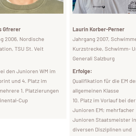
 Gfrerer
Laurin Korber-Perner
g 2006, Nordische
Jahrgang 2007, Schwimme
tion, TSU St. Veit
Kurzstrecke, Schwimm- U
Generali Salzburg
:
 bei den Junioren WM im
Erfolge:
rint und 4. Platz im
Qualifikation für die EM de
 mehrere 1. Platzierungen
allgemeinen Klasse
inental-Cup
10. Platz im Vorlauf bei der
Junioren EM; mehrfacher
Junioren Staatsmeister i
diversen Disziplinen und