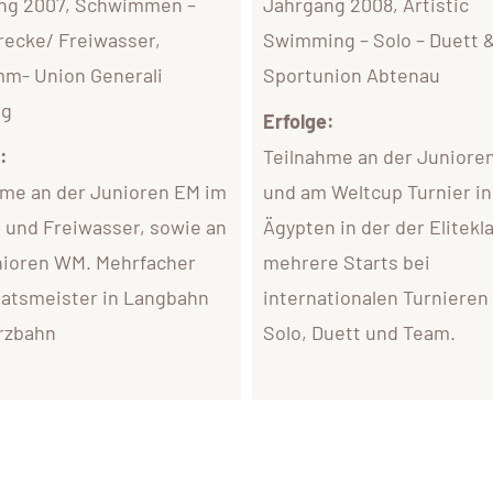
ng 2007, Schwimmen –
Jahrgang 2008, Artistic
recke/ Freiwasser,
Swimming – Solo – Duett 
m- Union Generali
Sportunion Abtenau
rg
Erfolge:
:
Teilnahme an der Junior
hme an der Junioren EM im
und am Weltcup Turnier in
 und Freiwasser, sowie an
Ägypten in der der Elitekl
nioren WM. Mehrfacher
mehrere Starts bei
aatsmeister in Langbahn
internationalen Turnieren
rzbahn
Solo, Duett und Team.