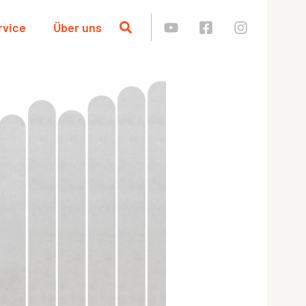
rvice
Über uns