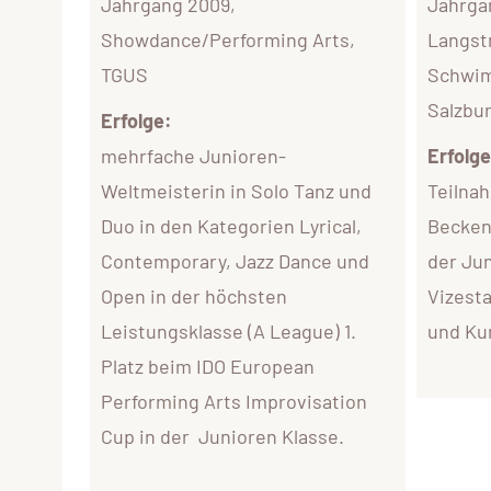
Jahrgang 2009,
Jahrga
Showdance/Performing Arts,
Langst
TGUS
Schwim
Salzbu
Erfolge:
mehrfache Junioren-
Erfolge
Weltmeisterin in Solo Tanz und
Teilna
Duo in den Kategorien Lyrical,
Becken
Contemporary, Jazz Dance und
der Ju
Open in der höchsten
Vizest
Leistungsklasse (A League) 1.
und Ku
Platz beim IDO European
Performing Arts Improvisation
Cup in der Junioren Klasse.