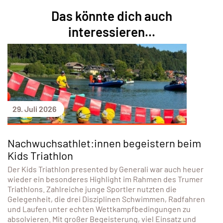
Das könnte dich auch
interessieren...
29. Juli 2026
Nachwuchsathlet:innen begeistern beim
Kids Triathlon
Der Kids Triathlon presented by Generali war auch heuer
wieder ein besonderes Highlight im Rahmen des Trumer
Triathlons. Zahlreiche junge Sportler nutzten die
Gelegenheit, die drei Disziplinen Schwimmen, Radfahren
und Laufen unter echten Wettkampfbedingungen zu
absolvieren. Mit großer Begeisterung, viel Einsatz und