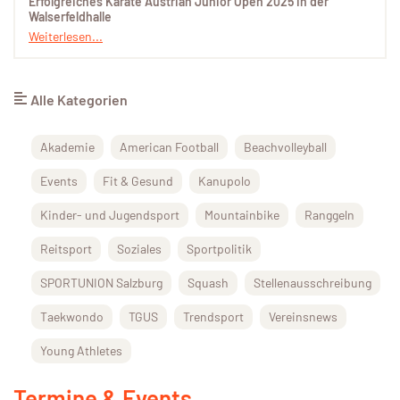
Erfolgreiches Karate Austrian Junior Open 2025 in der
Walserfeldhalle
Weiterlesen...
Alle Kategorien
Akademie
American Football
Beachvolleyball
Events
Fit & Gesund
Kanupolo
Kinder- und Jugendsport
Mountainbike
Ranggeln
Reitsport
Soziales
Sportpolitik
SPORTUNION Salzburg
Squash
Stellenausschreibung
Taekwondo
TGUS
Trendsport
Vereinsnews
Young Athletes
Termine & Events