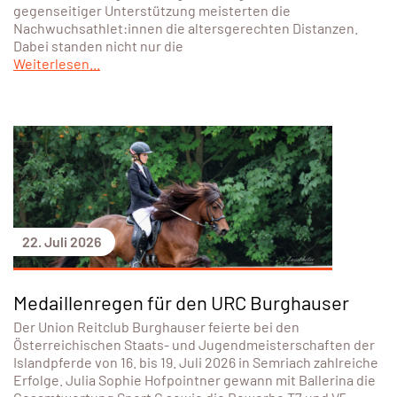
gegenseitiger Unterstützung meisterten die
Nachwuchsathlet:innen die altersgerechten Distanzen.
Dabei standen nicht nur die
Weiterlesen...
22. Juli 2026
Medaillenregen für den URC Burghauser
Der Union Reitclub Burghauser feierte bei den
Österreichischen Staats- und Jugendmeisterschaften der
Islandpferde von 16. bis 19. Juli 2026 in Semriach zahlreiche
Erfolge. Julia Sophie Hofpointner gewann mit Ballerina die