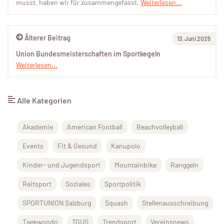
musst, haben wir für zusammengefasst.
Weiterlesen...
Älterer Beitrag
13. Juni 2025
Union Bundesmeisterschaften im Sportkegeln
Weiterlesen...
Alle Kategorien
Akademie
American Football
Beachvolleyball
Events
Fit & Gesund
Kanupolo
Kinder- und Jugendsport
Mountainbike
Ranggeln
Reitsport
Soziales
Sportpolitik
SPORTUNION Salzburg
Squash
Stellenausschreibung
Taekwondo
TGUS
Trendsport
Vereinsnews