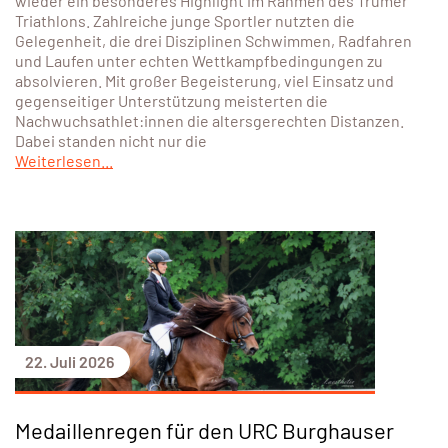
wieder ein besonderes Highlight im Rahmen des Trumer
Triathlons. Zahlreiche junge Sportler nutzten die
Gelegenheit, die drei Disziplinen Schwimmen, Radfahren
und Laufen unter echten Wettkampfbedingungen zu
absolvieren. Mit großer Begeisterung, viel Einsatz und
gegenseitiger Unterstützung meisterten die
Nachwuchsathlet:innen die altersgerechten Distanzen.
Dabei standen nicht nur die
Weiterlesen...
22. Juli 2026
Medaillenregen für den URC Burghauser