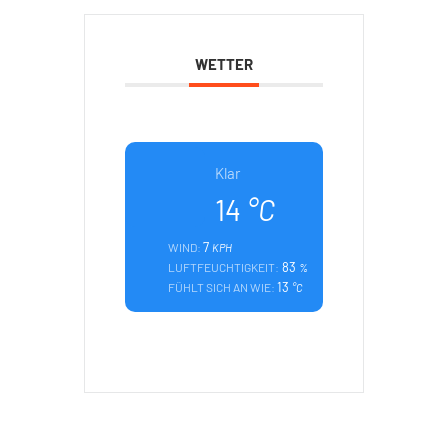
WETTER
Klar
14
°C
7
WIND:
KPH
83
LUFTFEUCHTIGKEIT:
%
13
FÜHLT SICH AN WIE:
°C