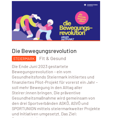
Die Bewegungsrevolution
Fit & Gesund
STEIERMARK
Die Ende Juni 2023 gestartete
Bewegungsrevolution – ein vom
Gesundheitsfonds Steiermark initiiertes und
finanziertes Pilot-Projekt für vorerst ein Jahr –
soll mehr Bewegung in den Alltag aller
Steirer:innen bringen. Die präventive
Gesundheitsmaßnahme wird gemeinsam von
den drei Sportverbänden ASKÖ, ASVÖ und
SPORTUNION mittels steiermarkweiter Projekte
und Initiativen umgesetzt. Das Ziel: