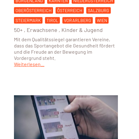
BURGENLAND
KÄRNTEN
NIEDERÖSTERREICH
OBERÖSTERREICH
ÖSTERREICH
SALZBURG
STEIERMARK
TIROL
VORARLBERG
WIEN
50+
,
Erwachsene
,
Kinder & Jugend
Mit dem Qualitätssiegel garantieren Vereine,
dass das Sportangebot die Gesundheit fördert
und die Freude an der Bewegung im
Vordergrund steht.
Weiterlesen...