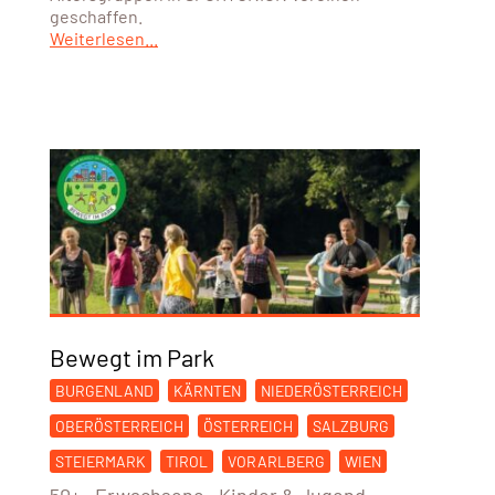
geschaffen.
Weiterlesen...
Bewegt im Park
BURGENLAND
KÄRNTEN
NIEDERÖSTERREICH
OBERÖSTERREICH
ÖSTERREICH
SALZBURG
STEIERMARK
TIROL
VORARLBERG
WIEN