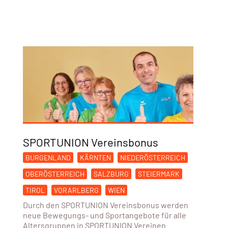
SPORTUNION Vereinsbonus
BURGENLAND
KÄRNTEN
NIEDERÖSTERREICH
OBERÖSTERREICH
SALZBURG
STEIERMARK
TIROL
VORARLBERG
WIEN
Durch den SPORTUNION Vereinsbonus werden
neue Bewegungs- und Sportangebote für alle
Altersgruppen in SPORTUNION Vereinen