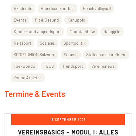
Akademie
American Football
Beachvolleyball
Events
Fit & Gesund
Kanupolo
Kinder- und Jugendsport
Mountainbike
Ranggeln
Reitsport
Soziales
Sportpolitik
SPORTUNION Salzburg
Squash
Stellenausschreibung
Taekwondo
TGUS
Trendsport
Vereinsnews
Young Athletes
Termine & Events
15 SEPTEMBER 2026
VEREINSBASICS – MODUL I: ALLES