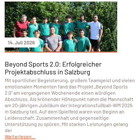
14. Juli 2026
Beyond Sports 2.0: Erfolgreicher
Projektabschluss in Salzburg
Mit sportlicher Begeisterung, großem Teamgeist und vielen
emotionalen Momenten fand das Projekt „Beyond Sports
2.0“ am vergangenen Wochenende einen würdigen
Abschluss. Als krönender Höhepunkt nahm die Mannschaft
am 20-jährigen Jubiläum der Integrationsfußball-WM 2026
in Salzburg teil. Auf dem Spielfeld waren von Beginn an
Leidenschaft, Zusammenhalt und gegenseitige
Unterstützung zu spüren. Mit starken Leistungen gelang
der
Weiterlesen...