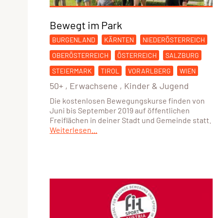
Bewegt im Park
BURGENLAND
KÄRNTEN
NIEDERÖSTERREICH
OBERÖSTERREICH
ÖSTERREICH
SALZBURG
STEIERMARK
TIROL
VORARLBERG
WIEN
50+
,
Erwachsene
,
Kinder & Jugend
Die kostenlosen Bewegungskurse finden von
Juni bis September 2019 auf öffentlichen
Freiflächen in deiner Stadt und Gemeinde statt.
Weiterlesen...