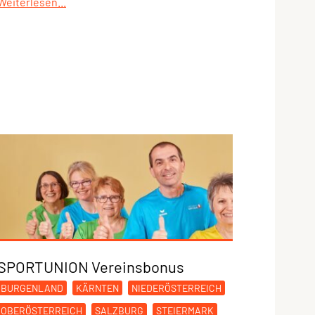
Weiterlesen...
SPORTUNION Vereinsbonus
BURGENLAND
KÄRNTEN
NIEDERÖSTERREICH
OBERÖSTERREICH
SALZBURG
STEIERMARK