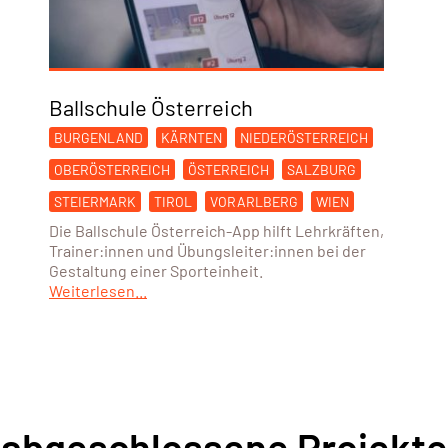
Ballschule Österreich
BURGENLAND
KÄRNTEN
NIEDERÖSTERREICH
OBERÖSTERREICH
ÖSTERREICH
SALZBURG
STEIERMARK
TIROL
VORARLBERG
WIEN
Die Ballschule Österreich-App hilft Lehrkräften,
Trainer:innen und Übungsleiter:innen bei der
Gestaltung einer Sporteinheit.
Weiterlesen...
abgeschlossene Projekte