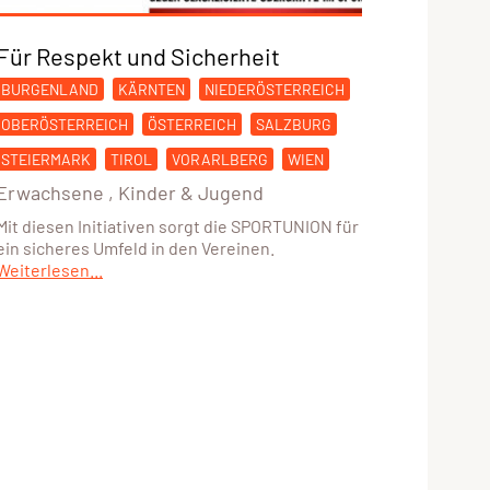
Für Respekt und Sicherheit
BURGENLAND
KÄRNTEN
NIEDERÖSTERREICH
OBERÖSTERREICH
ÖSTERREICH
SALZBURG
STEIERMARK
TIROL
VORARLBERG
WIEN
Erwachsene
,
Kinder & Jugend
Mit diesen Initiativen sorgt die SPORTUNION für
ein sicheres Umfeld in den Vereinen.
Weiterlesen...