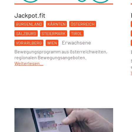
Jackpot.fit
BURGENLAND
KÄRNTEN
ÖSTERREICH
SALZBURG
STEIERMARK
TIROL
Erwachsene
VORARLBERG
WIEN
Bewegungsprogramm aus österreichweiten,
regionalen Bewegungsangeboten.
Weiterlesen...