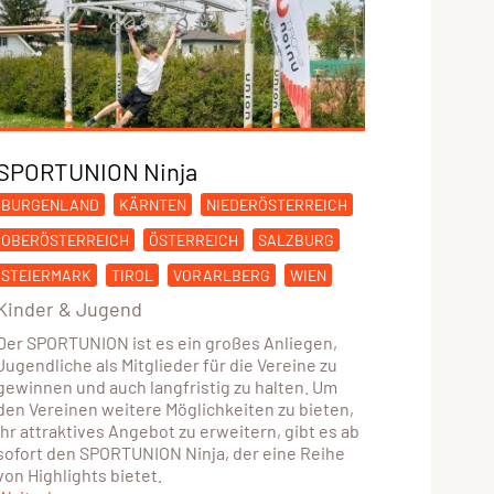
SPORTUNION Ninja
BURGENLAND
KÄRNTEN
NIEDERÖSTERREICH
OBERÖSTERREICH
ÖSTERREICH
SALZBURG
STEIERMARK
TIROL
VORARLBERG
WIEN
Kinder & Jugend
Der SPORTUNION ist es ein großes Anliegen,
Jugendliche als Mitglieder für die Vereine zu
gewinnen und auch langfristig zu halten. Um
den Vereinen weitere Möglichkeiten zu bieten,
ihr attraktives Angebot zu erweitern, gibt es ab
sofort den SPORTUNION Ninja, der eine Reihe
von Highlights bietet.