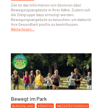
Ziel ist das Informieren von Senioren über
Bewegungsangebote in ihrer Nähe. Zudem soll
die Zielgruppe dazu ermutigt werden,
Bewegungsangebote zu besuchen, um dadurch
ihre Gesundheit positiv zu beeinflussen.
Weiterlesen...
Bewegt im Park
BURGENLAND
KÄRNTEN
NIEDERÖSTERREICH