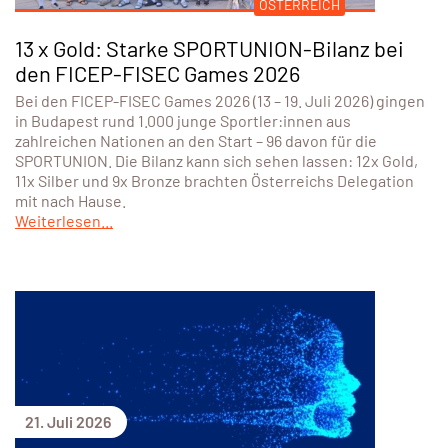
ÖSTERREICH
13 x Gold: Starke SPORTUNION-Bilanz bei
den FICEP-FISEC Games 2026
Bei den FICEP-FISEC Games 2026 (13 – 19. Juli 2026) gingen
in Budapest rund 1.000 junge Sportler:innen aus
zahlreichen Nationen an den Start – 96 davon für die
SPORTUNION. Die Bilanz kann sich sehen lassen: 12x Gold,
11x Silber und 9x Bronze brachten Österreichs Delegation
mit nach Hause.
Weiterlesen...
21. Juli 2026