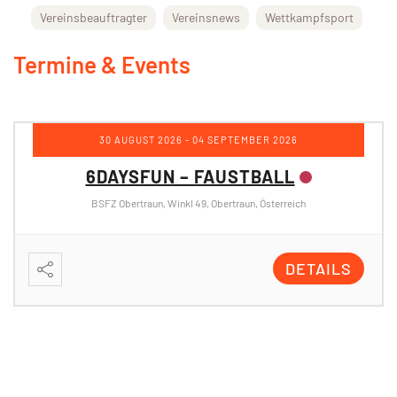
Vereinsbeauftragter
Vereinsnews
Wettkampfsport
Termine & Events
31 AUGUST 2026
- 04 SEPTEMBER 2026
5DAYSFUN – VOLLEYBALL
Internat der Berufsschule Rohrbach-Berg, Schulstraße 7, 4150 Rohrbach,
Österreich
DETAILS