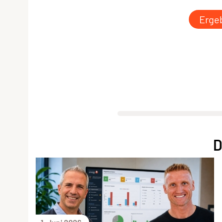
Ergeb
D