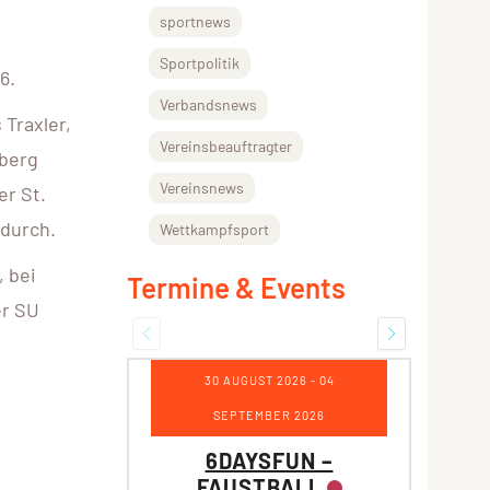
sportnews
Sportpolitik
6.
Verbandsnews
Traxler,
Vereinsbeauftragter
nberg
Vereinsnews
er St.
 durch.
Wettkampfsport
, bei
Termine & Events
er SU
30 AUGUST 2026
- 04
SEPTEMBER 2026
6DAYSFUN –
FAUSTBALL
V