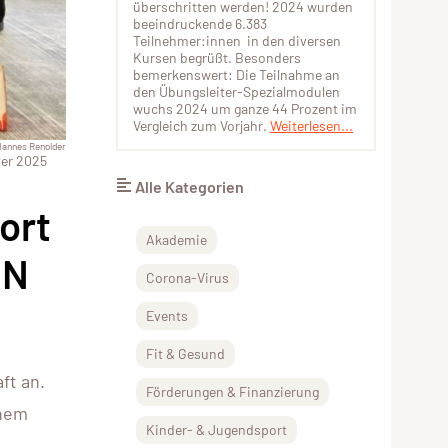
überschritten werden! 2024 wurden
beeindruckende 6.383
Teilnehmer:innen in den diversen
Kursen begrüßt. Besonders
bemerkenswert: Die Teilnahme an
den Übungsleiter-Spezialmodulen
wuchs 2024 um ganze 44 Prozent im
Vergleich zum Vorjahr.
Weiterlesen...
Hannes Renolder
ter 2025
Alle Kategorien
ort
Akademie
ON
Corona-Virus
Events
Fit & Gesund
ft an.
Förderungen & Finanzierung
inem
Kinder- & Jugendsport