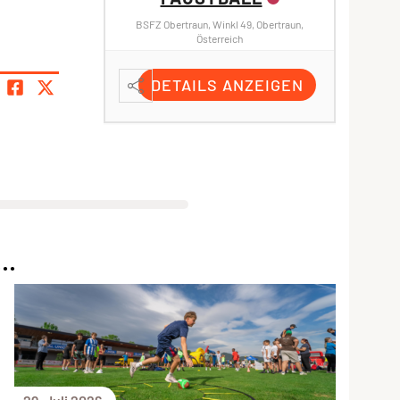
BSFZ Obertraun, Winkl 49, Obertraun,
Internat
Österreich
Schulstr
DETAILS ANZEIGEN
D
..