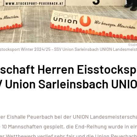
© (c) 
stocksport Winter 2024/25 – SSV Union Sarleinsbach UNION Landesmeis
schaft Herren Eisstocksp
V Union Sarleinsbach UNI
der Eishalle Peuerbach bei der UNION Landesmeisterscha
e 10 Mannschaften gespielt, die End-Reihung wurde in e
er Wettbewerb verlief sehr fair und die Union Peuerbach