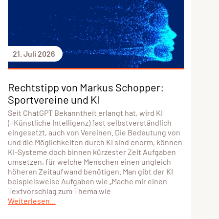
21. Juli 2026
Rechtstipp von Markus Schopper:
Sportvereine und KI
Seit ChatGPT Bekanntheit erlangt hat, wird KI
(=Künstliche Intelligenz) fast selbstverständlich
eingesetzt, auch von Vereinen. Die Bedeutung von
und die Möglichkeiten durch KI sind enorm, können
KI-Systeme doch binnen kürzester Zeit Aufgaben
umsetzen, für welche Menschen einen ungleich
höheren Zeitaufwand benötigen. Man gibt der KI
beispielsweise Aufgaben wie „Mache mir einen
Textvorschlag zum Thema wie
Weiterlesen...