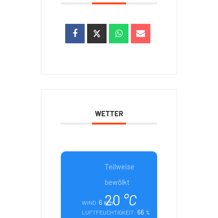
WETTER
Teilweise
bewölkt
20
°C
6
WIND:
KPH
66
LUFTFEUCHTIGKEIT:
%