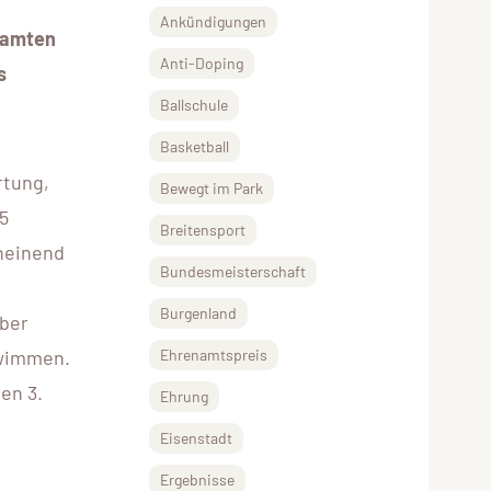
Ankündigungen
esamten
Anti-Doping
s
Ballschule
Basketball
rtung,
Bewegt im Park
5
Breitensport
heinend
Bundesmeisterschaft
Burgenland
Über
hwimmen.
Ehrenamtspreis
en 3.
Ehrung
Eisenstadt
Ergebnisse