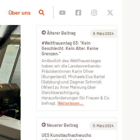
Über uns
Älterer Beitrag
8. März 2024
#Weltfrauentag 03: “Kein
Geschlecht. Kein Alter. Keine
Grenzen.”
Anlässlich des Weltfrauentages
haben wir die Landesverbands-
Präsidentinnen Karin Ofner
(Burgenland), Michaela Eva Bartel
(Salzburg) und Dagmar Schmidt
(Wien) zu ihrer Meinung über
Gleichberechtigung,
Herausforderungen für Frauen & Co
befragt.
Weiterlesen...
Neuerer Beitrag
11. März 2024
UES Kunstlaufnachwuchs