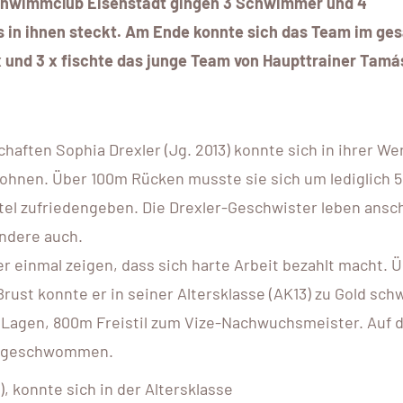
Schwimmclub Eisenstadt gingen 3 Schwimmer und 4
s in ihnen steckt. Am Ende konnte sich das Team im g
6 x und 3 x fischte das junge Team von Haupttrainer Tamá
aften Sophia Drexler (Jg. 2013) konnte sich in ihrer We
elohnen. Über 100m Rücken musste sie sich um lediglich 5
el zufriedengeben. Die Drexler-Geschwister leben ansc
andere auch.
er einmal zeigen, dass sich harte Arbeit bezahlt macht. 
rust konnte er in seiner Altersklasse (AK13) zu Gold sc
m Lagen, 800m Freistil zum Vize-Nachwuchsmeister. Auf d
il geschwommen.
), konnte sich in der Altersklasse