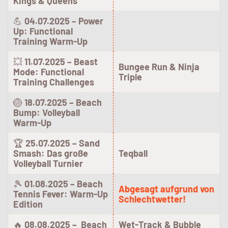
Kings & Queens
💪
04.07.2025 – Power
Up: Functional
Training Warm-Up
💥
11.07.2025 – Beast
Bungee Run & Ninja
Mode: Functional
Triple
Training Challenges
🏐
18.07.2025 – Beach
Bump: Volleyball
Warm-Up
🏆
25.07.2025 – Sand
Smash: Das große
Teqball
Volleyball Turnier
🎾
01.08.2025 – Beach
Abgesagt aufgrund von
Tennis Fever: Warm-Up
Schlechtwetter!
Edition
🔥
08.08.2025 – Beach
Wet-Track & Bubble