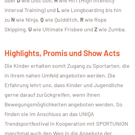
über
D
wie Disc Golf,
H
wie HIIT (High Intensity
Interval Training) und
L
wie Longboarding bis hin
zu
N
wie Ninja,
Q
wie Quidditch,
R
wie Rope
Skipping,
U
wie Ultimate Frisbee und
Z
wie Zumba.
Highlights, Promis und Show Acts
Die Kinder erhalten somit Zugang zu Sportarten, die
in ihrem nahen Umfeld angeboten werden. Die
Erfahrung lehrt uns, dass Kinder und Jugendliche
gerne darauf zurückgreifen, wenn ihnen
Bewegungsmöglichkeiten angeboten werden. So
finden sie im Anschluss an das UNIQA
Trendsportfestival in Kooperation mit SPORTUNION
manchmal auch den Weg in die Angebote der