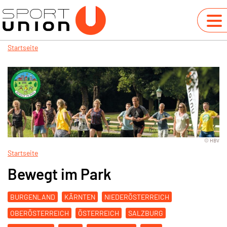
Startseite
© HBV
Startseite
Bewegt im Park
BURGENLAND
KÄRNTEN
NIEDERÖSTERREICH
OBERÖSTERREICH
ÖSTERREICH
SALZBURG