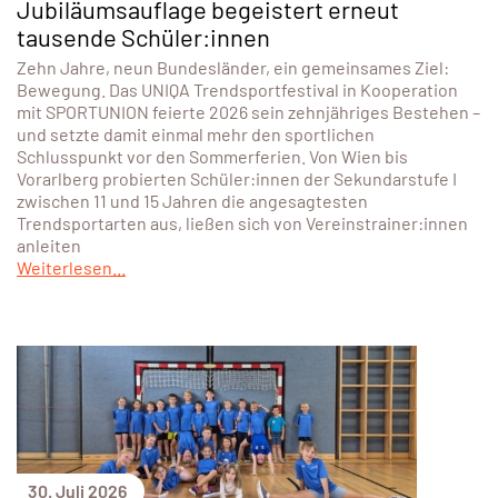
Austragungsort gingen die Athletinnen und Athleten
bestens vorbereitet in die Wettkämpfe. Mit zahlreichen
persönlichen Bestzeiten und starken Platzierungen
bestätigte das Team die hervorragende
Weiterlesen...
31. Juli 2026
ÖSTERREICH
10 Jahre UNIQA Trendsportfestival in
Kooperation mit SPORTUNION:
Jubiläumsauflage begeistert erneut
tausende Schüler:innen