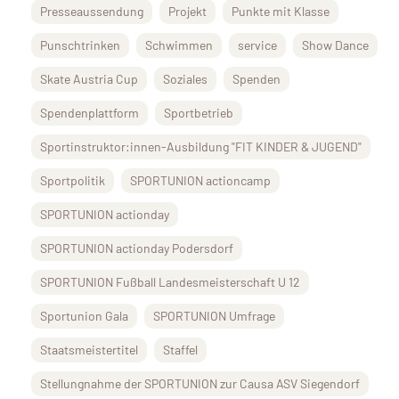
Presseaussendung
Projekt
Punkte mit Klasse
Punschtrinken
Schwimmen
service
Show Dance
Skate Austria Cup
Soziales
Spenden
Spendenplattform
Sportbetrieb
Sportinstruktor:innen-Ausbildung "FIT KINDER & JUGEND"
Sportpolitik
SPORTUNION actioncamp
SPORTUNION actionday
SPORTUNION actionday Podersdorf
SPORTUNION Fußball Landesmeisterschaft U 12
Sportunion Gala
SPORTUNION Umfrage
Staatsmeistertitel
Staffel
Stellungnahme der SPORTUNION zur Causa ASV Siegendorf