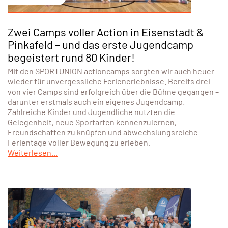
Zehn Jahre, neun Bundesländer, ein gemeinsames Ziel:
Bewegung. Das UNIQA Trendsportfestival in Kooperation
mit SPORTUNION feierte 2026 sein zehnjähriges Bestehen –
und setzte damit einmal mehr den sportlichen
Schlusspunkt vor den Sommerferien. Von Wien bis
Vorarlberg probierten Schüler:innen der Sekundarstufe I
zwischen 11 und 15 Jahren die angesagtesten
Trendsportarten aus, ließen sich von Vereinstrainer:innen
anleiten
Weiterlesen...
30. Juli 2026