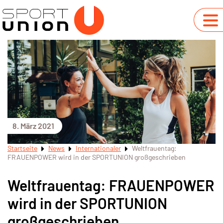
8. März 2021
Startseite
News
Internationaler
Weltfrauentag:
FRAUENPOWER wird in der SPORTUNION großgeschrieben
Weltfrauentag: FRAUENPOWER
wird in der SPORTUNION
großgeschrieben