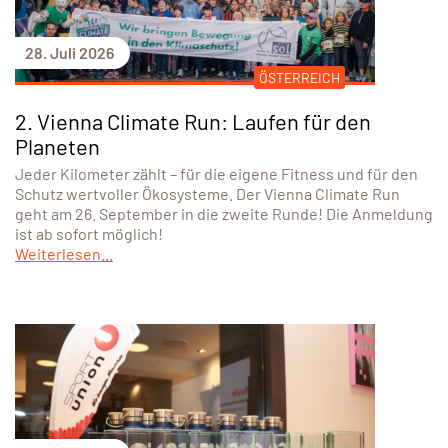
Zwei Camps voller Action in Eisenstadt &
Pinkafeld – und das erste Jugendcamp
begeistert rund 80 Kinder!
Mit den SPORTUNION actioncamps sorgten wir auch heuer
wieder für unvergessliche Ferienerlebnisse. Bereits drei
von vier Camps sind erfolgreich über die Bühne gegangen –
darunter erstmals auch ein eigenes Jugendcamp.
Zahlreiche Kinder und Jugendliche nutzten die
Gelegenheit, neue Sportarten kennenzulernen,
Freundschaften zu knüpfen und abwechslungsreiche
Ferientage voller Bewegung zu erleben.
Weiterlesen...
28. Juli 2026