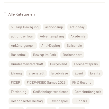
Alle Kategorien
50 Tage Bewegung
actioncamp
actionday
actionday Tour
Adventempfang
Akademie
Ankündigungen
Anti-Doping
Ballschule
Basketball
Bewegt im Park
Breitensport
Bundesmeisterschaft
Burgenland
Ehrenamtspreis
Ehrung
Eisenstadt
Ergebnisse
Event
Events
FICEP
FICEP-FISEC Games 2025
Fit & Gesund
Förderung
Gedächnisgottesdienst
Gemeinnützigkeit
Gesponserter Beitrag
Gewinnspiel
Gunners