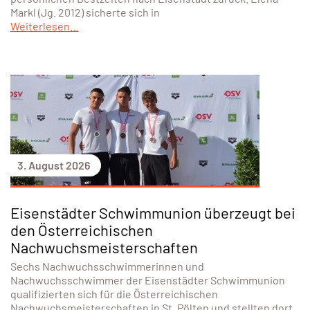
3. August 2026
Erfolgreicher Saisonabschluss für den
USCE bei den Österreichischen
Meisterschaften in St. Pölten
Von 30. Juli bis 2. August 2026 fanden in St. Pölten die
Österreichischen Meisterschaften der Nachwuchsklassen
statt. Der Union Schwimmclub Eisenstadt war mit Elena
Markl und Michael Mitring vertreten. Beide zeigten zum
Saisonabschluss starke Leistungen und kehrten mit zwei
Bronzemedaillen, mehreren Finaleinzügen und
persönlichen Bestzeiten nach Eisenstadt zurück. Elena
Markl (Jg. 2012) sicherte sich in
Weiterlesen...