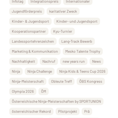
Infotag
Integrationspreis
Internationaler
Jugendförderpreis
karitativer Zweck
Kinder- & Jugendsport
Kinder- und Jugendsport
Kooperationspartner
Kyu-Turnier
Landessportehrenzeichen
Lang-Track Bewerb
Marketing & Kommunikation
Mesko Talente Trophy
Nachhaltigkeit
Nachruf
new years run
News
Ninja
Ninja Challenge
Ninja Kids & Teens Cup 2026
Ninja-Meisterschaft
Obleute Treff
ÖBS Kongress
Olympia 2026
ÖM
Österreichische Ninja-Meisterschaften by SPORTUNION
österreichischer Rekord
Pilotprojekt
Prä