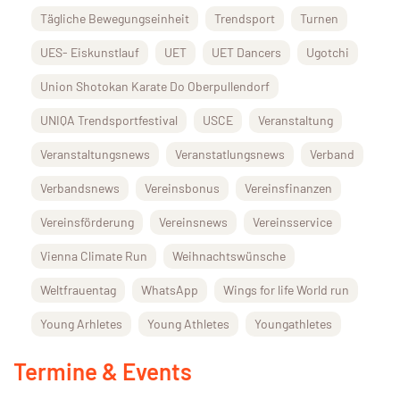
Tägliche Bewegungseinheit
Trendsport
Turnen
UES- Eiskunstlauf
UET
UET Dancers
Ugotchi
Union Shotokan Karate Do Oberpullendorf
UNIQA Trendsportfestival
USCE
Veranstaltung
Veranstaltungsnews
Veranstatlungsnews
Verband
Verbandsnews
Vereinsbonus
Vereinsfinanzen
Vereinsförderung
Vereinsnews
Vereinsservice
Vienna Climate Run
Weihnachtswünsche
Weltfrauentag
WhatsApp
Wings for life World run
Young Arhletes
Young Athletes
Youngathletes
Termine & Events