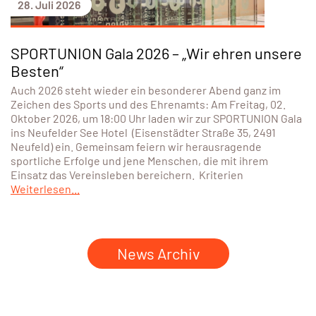
ÖSTERREICH
2. Vienna Climate Run: Laufen für den
Planeten
Jeder Kilometer zählt – für die eigene Fitness und für den
Schutz wertvoller Ökosysteme. Der Vienna Climate Run
geht am 26. September in die zweite Runde! Die Anmeldung
ist ab sofort möglich!
Weiterlesen...
28. Juli 2026