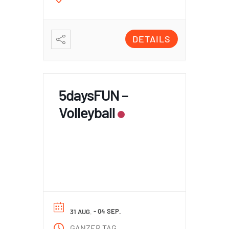
DETAILS
5daysFUN –
Volleyball
- 04 SEP.
31 AUG.
GANZER TAG