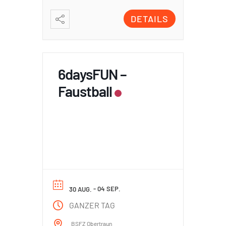
DETAILS
6daysFUN –
Faustball
- 04 SEP.
30 AUG.
GANZER TAG
BSFZ Obertraun