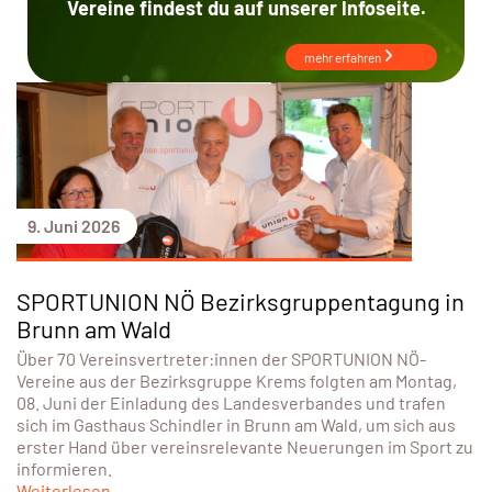
Vereine findest du auf unserer Infoseite.
mehr erfahren
9. Juni 2026
SPORTUNION NÖ Bezirksgruppentagung in
Brunn am Wald
Über 70 Vereinsvertreter:innen der SPORTUNION NÖ-
Vereine aus der Bezirksgruppe Krems folgten am Montag,
08. Juni der Einladung des Landesverbandes und trafen
sich im Gasthaus Schindler in Brunn am Wald, um sich aus
erster Hand über vereinsrelevante Neuerungen im Sport zu
informieren.
Weiterlesen...