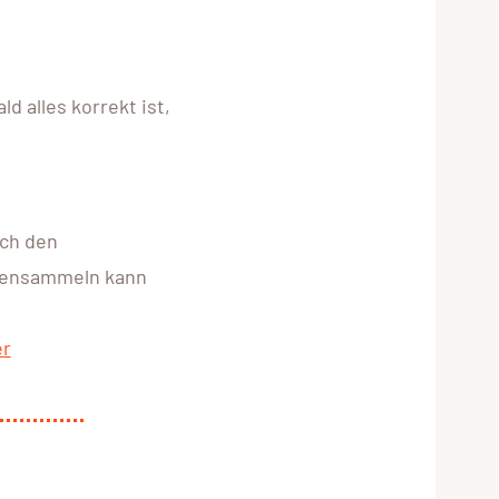
 alles korrekt ist,
rch den
ndensammeln kann
er