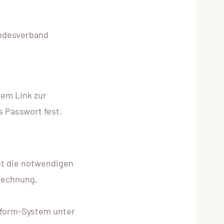
ndesverband
nem Link zur
s Passwort fest.
st die notwendigen
Rechnung,
tform-System unter