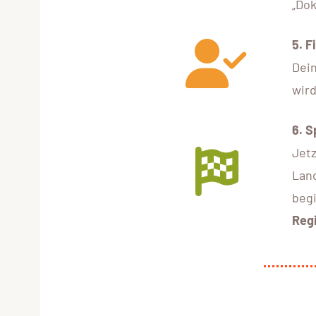
„Do
5.
F
Dein
wird
6. 
Jetz
Lan
beg
Regi