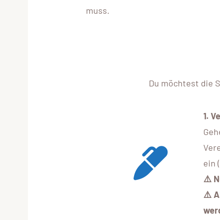
muss.
Du möchtest die S
1.
Ve
Geh
Vere
ein 
⚠️ 
⚠️ A
wer