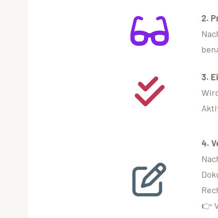
2. 
Nac
bena
3.
E
Wird
Akti
4.
V
Nach
Doku
Rec
👉 V