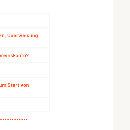
den, Überweisung
ereinskonto?
um Start von