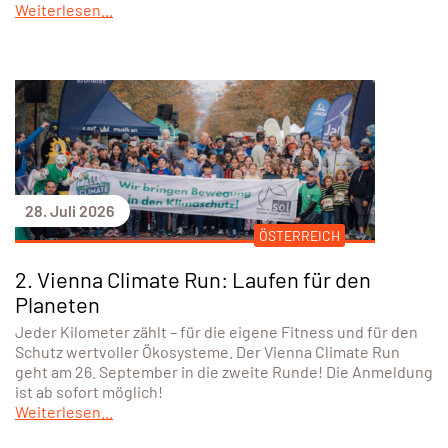
30. Juli 2026
Zwei Camps voller Action in Eisenstadt &
Pinkafeld – und das erste Jugendcamp
begeistert rund 80 Kinder!
Mit den SPORTUNION actioncamps sorgten wir auch heuer
wieder für unvergessliche Ferienerlebnisse. Bereits drei
von vier Camps sind erfolgreich über die Bühne gegangen –
darunter erstmals auch ein eigenes Jugendcamp.
Zahlreiche Kinder und Jugendliche nutzten die
Gelegenheit, neue Sportarten kennenzulernen,
Freundschaften zu knüpfen und abwechslungsreiche
Ferientage voller Bewegung zu erleben.
Weiterlesen...