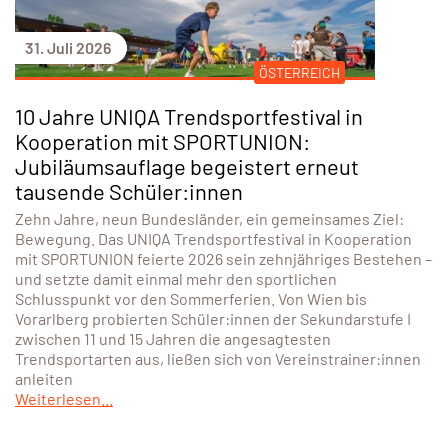
Nachwuchsmeisterschaften
Sechs Nachwuchsschwimmerinnen und
Nachwuchsschwimmer der Eisenstädter Schwimmunion
qualifizierten sich für die Österreichischen
Nachwuchsmeisterschaften in St. Pölten und stellten dort
ihr Können auf nationaler Bühne eindrucksvoll unter
Beweis. Nach einem intensiven Trainingslager am
Austragungsort gingen die Athletinnen und Athleten
bestens vorbereitet in die Wettkämpfe. Mit zahlreichen
persönlichen Bestzeiten und starken Platzierungen
bestätigte das Team die hervorragende
Weiterlesen...
31. Juli 2026