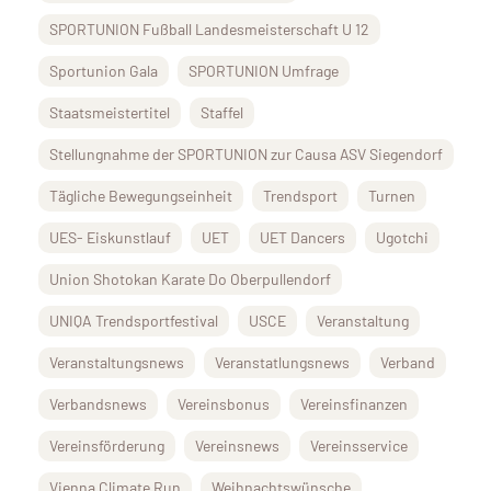
SPORTUNION Fußball Landesmeisterschaft U 12
Sportunion Gala
SPORTUNION Umfrage
Staatsmeistertitel
Staffel
Stellungnahme der SPORTUNION zur Causa ASV Siegendorf
Tägliche Bewegungseinheit
Trendsport
Turnen
UES- Eiskunstlauf
UET
UET Dancers
Ugotchi
Union Shotokan Karate Do Oberpullendorf
UNIQA Trendsportfestival
USCE
Veranstaltung
Veranstaltungsnews
Veranstatlungsnews
Verband
Verbandsnews
Vereinsbonus
Vereinsfinanzen
Vereinsförderung
Vereinsnews
Vereinsservice
Vienna Climate Run
Weihnachtswünsche