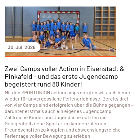
ÖSTERREICH
10 Jahre UNIQA Trendsportfestival in
Kooperation mit SPORTUNION:
Jubiläumsauflage begeistert erneut
tausende Schüler:innen
Zehn Jahre, neun Bundesländer, ein gemeinsames Ziel:
Bewegung. Das UNIQA Trendsportfestival in Kooperation
mit SPORTUNION feierte 2026 sein zehnjähriges Bestehen –
und setzte damit einmal mehr den sportlichen
Schlusspunkt vor den Sommerferien. Von Wien bis
Vorarlberg probierten Schüler:innen der Sekundarstufe I
zwischen 11 und 15 Jahren die angesagtesten
Trendsportarten aus, ließen sich von Vereinstrainer:innen
anleiten
Weiterlesen...