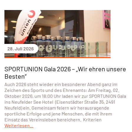
28. Juli 2026
ÖSTERREICH
2. Vienna Climate Run: Laufen für den
Planeten
Jeder Kilometer zählt – für die eigene Fitness und für den
Schutz wertvoller Ökosysteme. Der Vienna Climate Run
geht am 26. September in die zweite Runde! Die Anmeldung
ist ab sofort möglich!
Weiterlesen...