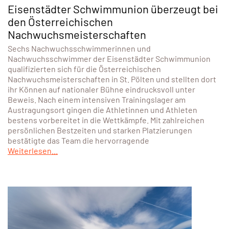
Österreichischen Meisterschaften der Nachwuchsklassen
statt. Der Union Schwimmclub Eisenstadt war mit Elena
Markl und Michael Mitring vertreten. Beide zeigten zum
Saisonabschluss starke Leistungen und kehrten mit zwei
Bronzemedaillen, mehreren Finaleinzügen und
persönlichen Bestzeiten nach Eisenstadt zurück. Elena
Markl (Jg. 2012) sicherte sich in
Weiterlesen...
3. August 2026
Eisenstädter Schwimmunion überzeugt bei
den Österreichischen