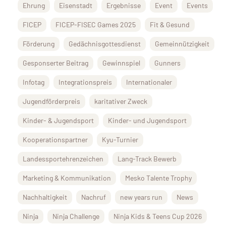
Ehrung
Eisenstadt
Ergebnisse
Event
Events
FICEP
FICEP-FISEC Games 2025
Fit & Gesund
Förderung
Gedächnisgottesdienst
Gemeinnützigkeit
Gesponserter Beitrag
Gewinnspiel
Gunners
Infotag
Integrationspreis
Internationaler
Jugendförderpreis
karitativer Zweck
Kinder- & Jugendsport
Kinder- und Jugendsport
Kooperationspartner
Kyu-Turnier
Landessportehrenzeichen
Lang-Track Bewerb
Marketing & Kommunikation
Mesko Talente Trophy
Nachhaltigkeit
Nachruf
new years run
News
Ninja
Ninja Challenge
Ninja Kids & Teens Cup 2026