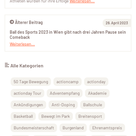
Athleten wurden für ihre Erfolge
Weiterlesen...
Älterer Beitrag
26. April 2023
Ball des Sports 2023 in Wien gibt nach drei Jahren Pause sein
Comeback
Weiterlesen...
Alle Kategorien
50 Tage Bewegung
actioncamp
actionday
actionday Tour
Adventempfang
Akademie
Ankündigungen
Anti-Doping
Ballschule
Basketball
Bewegt im Park
Breitensport
Bundesmeisterschaft
Burgenland
Ehrenamtspreis