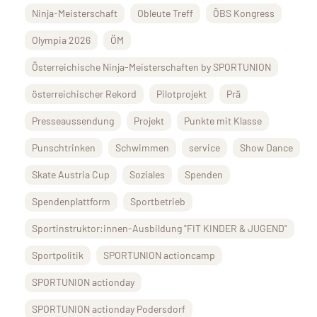
Ninja-Meisterschaft
Obleute Treff
ÖBS Kongress
Olympia 2026
ÖM
Österreichische Ninja-Meisterschaften by SPORTUNION
österreichischer Rekord
Pilotprojekt
Prä
Presseaussendung
Projekt
Punkte mit Klasse
Punschtrinken
Schwimmen
service
Show Dance
Skate Austria Cup
Soziales
Spenden
Spendenplattform
Sportbetrieb
Sportinstruktor:innen-Ausbildung "FIT KINDER & JUGEND"
Sportpolitik
SPORTUNION actioncamp
SPORTUNION actionday
SPORTUNION actionday Podersdorf