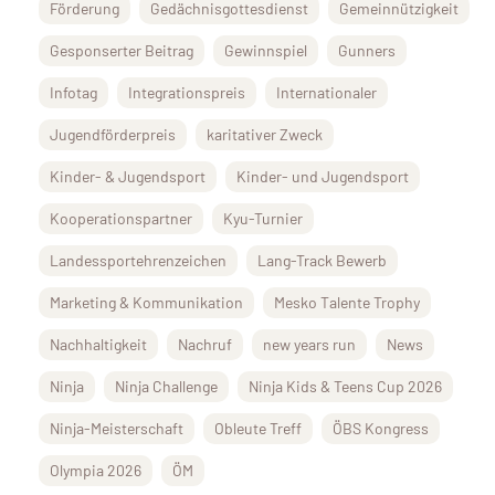
Förderung
Gedächnisgottesdienst
Gemeinnützigkeit
Gesponserter Beitrag
Gewinnspiel
Gunners
Infotag
Integrationspreis
Internationaler
Jugendförderpreis
karitativer Zweck
Kinder- & Jugendsport
Kinder- und Jugendsport
Kooperationspartner
Kyu-Turnier
Landessportehrenzeichen
Lang-Track Bewerb
Marketing & Kommunikation
Mesko Talente Trophy
Nachhaltigkeit
Nachruf
new years run
News
Ninja
Ninja Challenge
Ninja Kids & Teens Cup 2026
Ninja-Meisterschaft
Obleute Treff
ÖBS Kongress
Olympia 2026
ÖM