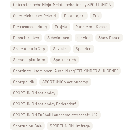
Österreichische Ninja-Meisterschaften by SPORTUNION
österreichischer Rekord
Pilotprojekt
Prä
Presseaussendung
Projekt
Punkte mit Klasse
Punschtrinken
Schwimmen
service
Show Dance
Skate Austria Cup
Soziales
Spenden
Spendenplattform
Sportbetrieb
Sportinstruktor:innen-Ausbildung "FIT KINDER & JUGEND"
Sportpolitik
SPORTUNION actioncamp
SPORTUNION actionday
SPORTUNION actionday Podersdorf
SPORTUNION Fußball Landesmeisterschaft U 12
Sportunion Gala
SPORTUNION Umfrage