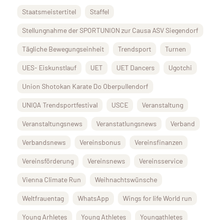
Staatsmeistertitel
Staffel
Stellungnahme der SPORTUNION zur Causa ASV Siegendorf
Tägliche Bewegungseinheit
Trendsport
Turnen
UES- Eiskunstlauf
UET
UET Dancers
Ugotchi
Union Shotokan Karate Do Oberpullendorf
UNIQA Trendsportfestival
USCE
Veranstaltung
Veranstaltungsnews
Veranstatlungsnews
Verband
Verbandsnews
Vereinsbonus
Vereinsfinanzen
Vereinsförderung
Vereinsnews
Vereinsservice
Vienna Climate Run
Weihnachtswünsche
Weltfrauentag
WhatsApp
Wings for life World run
Young Arhletes
Young Athletes
Youngathletes