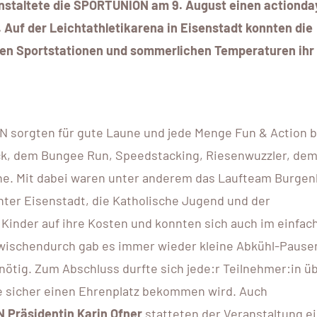
nstaltete die SPORTUNION am 9. August einen actionda
Auf der Leichtathletikarena in Eisenstadt konnten die
ten Sportstationen und sommerlichen Temperaturen ihr
 sorgten für gute Laune und jede Menge Fun & Action b
ack, dem Bungee Run, Speedstacking, Riesenwuzzler, dem
ne. Mit dabei waren unter anderem das Laufteam Burgenl
ter Eisenstadt, die Katholische Jugend und der
Kinder auf ihre Kosten und konnten sich auch im einfac
wischendurch gab es immer wieder kleine Abkühl-Pause
tig. Zum Abschluss durfte sich jede:r Teilnehmer:in üb
se sicher einen Ehrenplatz bekommen wird. Auch
Präsidentin Karin Ofner
statteten der Veranstaltung e