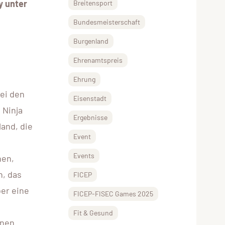
y unter
Breitensport
Bundesmeisterschaft
Burgenland
Ehrenamtspreis
Ehrung
ei den
Eisenstadt
 Ninja
Ergebnisse
and, die
Event
Events
hen,
n, das
FICEP
er eine
FICEP-FISEC Games 2025
Fit & Gesund
inen