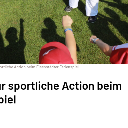
rtliche Action beim Eisenstädter Ferienspiel
 sportliche Action beim
piel