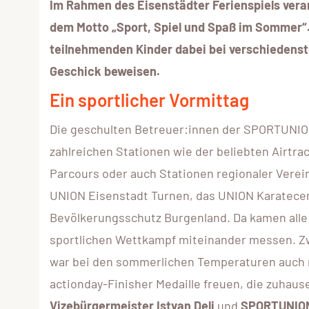
Im Rahmen des Eisenstädter Ferienspiels vera
dem Motto „Sport, Spiel und Spaß im Sommer“. 
teilnehmenden Kinder dabei bei verschiedens
Geschick beweisen.
Ein sportlicher Vormittag
Die geschulten Betreuer:innen der SPORTUNION
zahlreichen Stationen wie der beliebten Airtr
Parcours oder auch Stationen regionaler Verei
UNION Eisenstadt Turnen, das UNION Karatecen
Bevölkerungsschutz Burgenland. Da kamen alle 
sportlichen Wettkampf miteinander messen. Z
war bei den sommerlichen Temperaturen auch nö
actionday-Finisher Medaille freuen, die zuhau
Vizebürgermeister Istvan Deli
und
SPORTUNION 