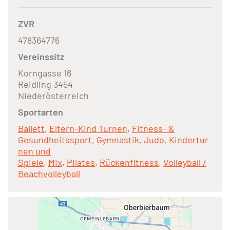
ZVR
478364776
Vereinssitz
Korngasse 16
Reidling 3454
Niederösterreich
Sportarten
Ballett
,
Eltern-Kind Turnen
,
Fitness- &
Gesundheitssport
,
Gymnastik
,
Judo
,
Kindertur
nen und
Spiele
,
Mix
,
Pilates
,
Rückenfitness
,
Volleyball /
Beachvolleyball