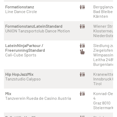
Formationstanz
Bergglanzwe
Line Dance Circle
Bad Bleiberg
Kärnten
Formationstanz
Latein
Standard
Wiener Straß
UNION Tanzsportclub Dance Motion
Klosterneub
Niederöster
Latein
Ninja
Parkour /
Siedlung zum
Freerunning
Standard
Ziegelofen 11
Cali-Cube Sports
Wimpassing 
Leitha 2485
Burgenland
Hip Hop
Jazz
Mix
Kranewitters
Tanzstudio Calypso
Innsbruck 6
Tirol
Mix
Konrad-Deub
Tanzverein Rueda de Casino Austria
4
Graz 8010
Steiermark