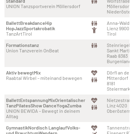
Standard
Wolfstraße 1
UNION Tanzsportverein Möllersdorf
Möllersdorf 
Niederöster
Ballett
Breakdance
Hip
Anna-Waldec
Hop
Jazz
Sportakrobatik
Lienz 9900
TanzArtTirol
Tirol
Formationstanz
Steinriegel 3
Union Tanzverein OnBeat
Sankt Martin
Raab 8383
Burgenland
Aktiv bewegt
Mix
Dörfl an der 
Raabtal Wirbel – miteinand bewegen
Mitterdorf a
8181
Steiermark
Ballett
Entspannung
Mix
Orientalischer
Nietzestraße
Tanz
Pilates
Show Dance
Yoga
Zumba
Linz 4020
UNION BEWIDA – Bewegt in deinem
Oberösterre
Alltag
Gymnastik
Nordisch Langlauf
Volks-
Tannenstraß
und Brauchtum
Wandern
Eisenerz 879