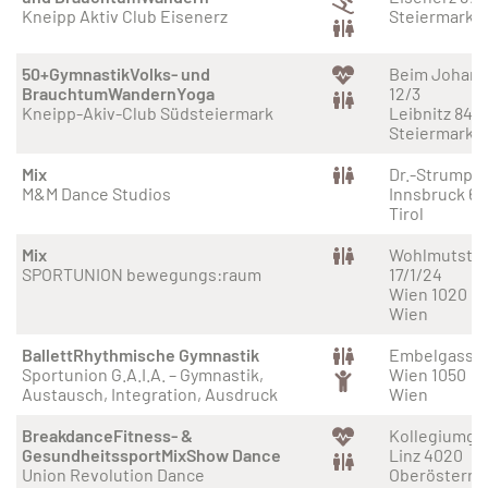
Kneipp Aktiv Club Eisenerz
Steiermark
50+
Gymnastik
Volks- und
Beim Johann
Brauchtum
Wandern
Yoga
12/3
Kneipp-Akiv-Club Südsteiermark
Leibnitz 843
Steiermark
Mix
Dr.-Strumpf-
M&M Dance Studios
Innsbruck 6
Tirol
Mix
Wohlmutstra
SPORTUNION bewegungs:raum
17/1/24
Wien 1020
Wien
Ballett
Rhythmische Gymnastik
Embelgasse 
Sportunion G.A.I.A. – Gymnastik,
Wien 1050
Austausch, Integration, Ausdruck
Wien
Breakdance
Fitness- &
Kollegiumga
Gesundheitssport
Mix
Show Dance
Linz 4020
Union Revolution Dance
Oberösterre