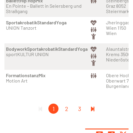
Ballett
Hip Hop
Mix
Steinbergstr
En Pointe – Ballett in Seiersberg und
Graz 8052
Straßgang
Steiermark
Sportakrobatik
Standard
Yoga
Jheringgass
UNION Tanzort
Wien 1150
Wien
Bodywork
Sportakrobatik
Standard
Yoga
Alauntalstra
sportKULTUR UNION
Krems 3500
Niederöster
Formationstanz
Mix
Obere Hochs
Motion Art
Oberwart 74
Burgenland
1
2
3