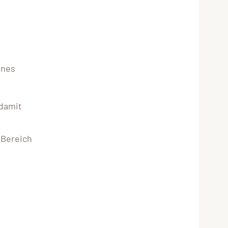
ines
 damit
 Bereich