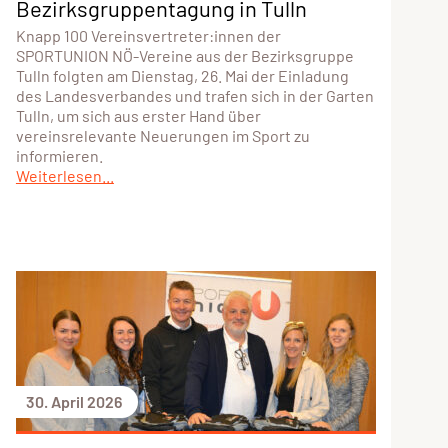
Bezirksgruppentagung in Tulln
Knapp 100 Vereinsvertreter:innen der
SPORTUNION NÖ-Vereine aus der Bezirksgruppe
Tulln folgten am Dienstag, 26. Mai der Einladung
des Landesverbandes und trafen sich in der Garten
Tulln, um sich aus erster Hand über
vereinsrelevante Neuerungen im Sport zu
informieren.
Weiterlesen...
30. April 2026