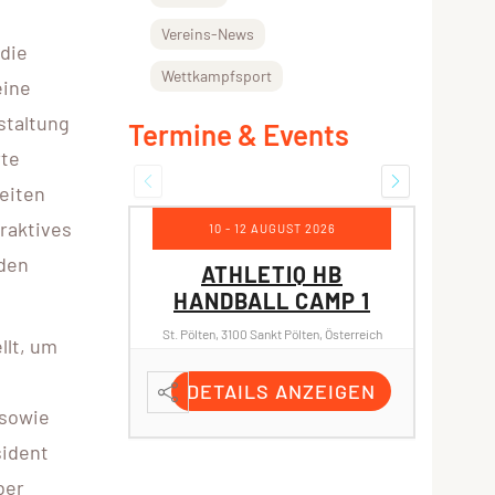
Vereins-News
 die
Wettkampfsport
eine
staltung
Termine & Events
rte
keiten
raktives
10 - 12 AUGUST 2026
rden
ATHLETIQ HB
HANDBALL CAMP 1
HA
St. Pölten, 3100 Sankt Pölten, Österreich
St. Pölt
llt, um
DETAILS ANZEIGEN
D
 sowie
sident
ber