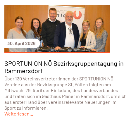
30. April 2026
SPORTUNION NÖ Bezirksgruppentagung in
Rammersdorf
Über 130 Vereinsvertreter:innen der SPORTUNION NÖ-
Vereine aus der Bezirksgruppe St. Pölten folgten am
Mittwoch, 29. April der Einladung des Landesverbandes
und trafen sich im Gasthaus Planer in Rammersdorf, um sich
aus erster Hand über vereinsrelevante Neuerungen im
Sport zu informieren.
Weiterlesen...