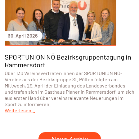
30. April 2026
SPORTUNION NÖ Bezirksgruppentagung in
Rammersdorf
Über 130 Vereinsvertreter:innen der SPORTUNION NÖ-
Vereine aus der Bezirksgruppe St. Pölten folgten am
Mittwoch, 29. April der Einladung des Landesverbandes
und trafen sich im Gasthaus Planer in Rammersdorf, um sich
aus erster Hand über vereinsrelevante Neuerungen im
Sport zu informieren.
Weiterlesen...
News Archiv