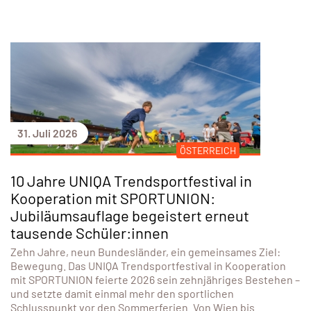
3. August 2026
Eisenstädter Schwimmunion überzeugt bei
den Österreichischen
Nachwuchsmeisterschaften
Sechs Nachwuchsschwimmerinnen und
Nachwuchsschwimmer der Eisenstädter Schwimmunion
qualifizierten sich für die Österreichischen
Nachwuchsmeisterschaften in St. Pölten und stellten dort
ihr Können auf nationaler Bühne eindrucksvoll unter
Beweis. Nach einem intensiven Trainingslager am
Austragungsort gingen die Athletinnen und Athleten
bestens vorbereitet in die Wettkämpfe. Mit zahlreichen
persönlichen Bestzeiten und starken Platzierungen
bestätigte das Team die hervorragende
Weiterlesen...