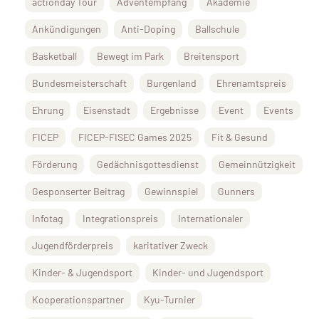
actionday Tour
Adventempfang
Akademie
Ankündigungen
Anti-Doping
Ballschule
Basketball
Bewegt im Park
Breitensport
Bundesmeisterschaft
Burgenland
Ehrenamtspreis
Ehrung
Eisenstadt
Ergebnisse
Event
Events
FICEP
FICEP-FISEC Games 2025
Fit & Gesund
Förderung
Gedächnisgottesdienst
Gemeinnützigkeit
Gesponserter Beitrag
Gewinnspiel
Gunners
Infotag
Integrationspreis
Internationaler
Jugendförderpreis
karitativer Zweck
Kinder- & Jugendsport
Kinder- und Jugendsport
Kooperationspartner
Kyu-Turnier