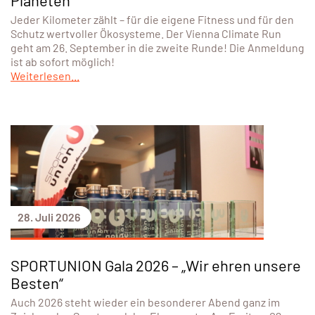
darunter erstmals auch ein eigenes Jugendcamp.
Zahlreiche Kinder und Jugendliche nutzten die
Gelegenheit, neue Sportarten kennenzulernen,
Freundschaften zu knüpfen und abwechslungsreiche
Ferientage voller Bewegung zu erleben.
Weiterlesen...
28. Juli 2026
ÖSTERREICH
2. Vienna Climate Run: Laufen für den
Planeten
Jeder Kilometer zählt – für die eigene Fitness und für den
Schutz wertvoller Ökosysteme. Der Vienna Climate Run