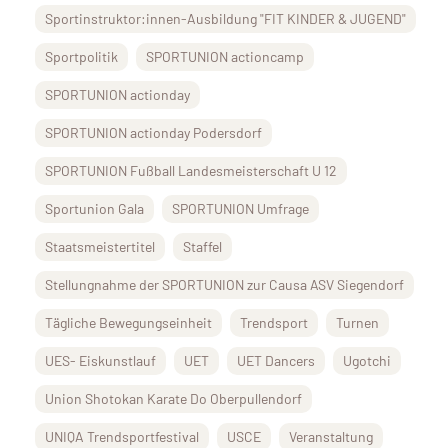
Sportinstruktor:innen-Ausbildung "FIT KINDER & JUGEND"
Sportpolitik
SPORTUNION actioncamp
SPORTUNION actionday
SPORTUNION actionday Podersdorf
SPORTUNION Fußball Landesmeisterschaft U 12
Sportunion Gala
SPORTUNION Umfrage
Staatsmeistertitel
Staffel
Stellungnahme der SPORTUNION zur Causa ASV Siegendorf
Tägliche Bewegungseinheit
Trendsport
Turnen
UES- Eiskunstlauf
UET
UET Dancers
Ugotchi
Union Shotokan Karate Do Oberpullendorf
UNIQA Trendsportfestival
USCE
Veranstaltung