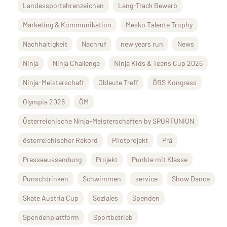
Landessportehrenzeichen
Lang-Track Bewerb
Marketing & Kommunikation
Mesko Talente Trophy
Nachhaltigkeit
Nachruf
new years run
News
Ninja
Ninja Challenge
Ninja Kids & Teens Cup 2026
Ninja-Meisterschaft
Obleute Treff
ÖBS Kongress
Olympia 2026
ÖM
Österreichische Ninja-Meisterschaften by SPORTUNION
österreichischer Rekord
Pilotprojekt
Prä
Presseaussendung
Projekt
Punkte mit Klasse
Punschtrinken
Schwimmen
service
Show Dance
Skate Austria Cup
Soziales
Spenden
Spendenplattform
Sportbetrieb