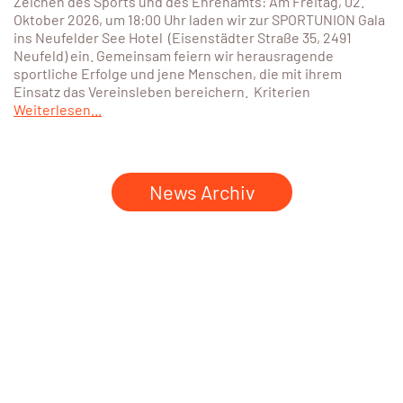
geht am 26. September in die zweite Runde! Die Anmeldung
ist ab sofort möglich!
Weiterlesen...
28. Juli 2026
SPORTUNION Gala 2026 – „Wir ehren unsere
Besten“
Auch 2026 steht wieder ein besonderer Abend ganz im
Zeichen des Sports und des Ehrenamts: Am Freitag, 02.
Oktober 2026, um 18:00 Uhr laden wir zur SPORTUNION Gala
ins Neufelder See Hotel (Eisenstädter Straße 35, 2491