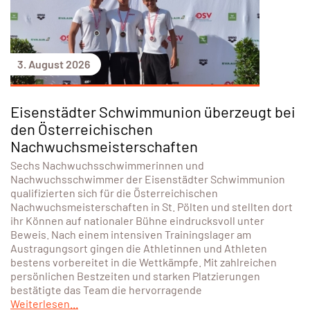
Erfolgreicher Saisonabschluss für den
USCE bei den Österreichischen
Meisterschaften in St. Pölten
Von 30. Juli bis 2. August 2026 fanden in St. Pölten die
Österreichischen Meisterschaften der Nachwuchsklassen
statt. Der Union Schwimmclub Eisenstadt war mit Elena
Markl und Michael Mitring vertreten. Beide zeigten zum
Saisonabschluss starke Leistungen und kehrten mit zwei
Bronzemedaillen, mehreren Finaleinzügen und
persönlichen Bestzeiten nach Eisenstadt zurück. Elena
Markl (Jg. 2012) sicherte sich in
Weiterlesen...