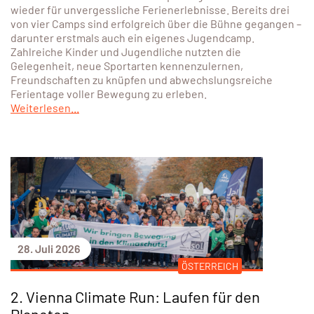
Trendsportarten aus, ließen sich von Vereinstrainer:innen
anleiten
Weiterlesen...
30. Juli 2026
Zwei Camps voller Action in Eisenstadt &
Pinkafeld – und das erste Jugendcamp
begeistert rund 80 Kinder!
Mit den SPORTUNION actioncamps sorgten wir auch heuer
wieder für unvergessliche Ferienerlebnisse. Bereits drei
von vier Camps sind erfolgreich über die Bühne gegangen –