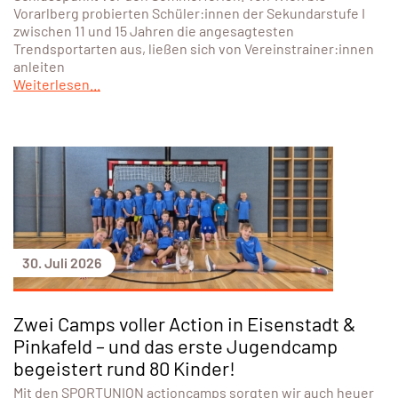
31. Juli 2026
ÖSTERREICH
10 Jahre UNIQA Trendsportfestival in
Kooperation mit SPORTUNION:
Jubiläumsauflage begeistert erneut
tausende Schüler:innen
Zehn Jahre, neun Bundesländer, ein gemeinsames Ziel:
Bewegung. Das UNIQA Trendsportfestival in Kooperation
mit SPORTUNION feierte 2026 sein zehnjähriges Bestehen –
und setzte damit einmal mehr den sportlichen
Schlusspunkt vor den Sommerferien. Von Wien bis
Vorarlberg probierten Schüler:innen der Sekundarstufe I
zwischen 11 und 15 Jahren die angesagtesten